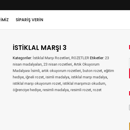
IMIZ
SIPARIŞ VERIN
İSTİKLAL MARŞI 3
Kategoriler:
İstiklal Marşı Rozetleri
,
ROZETLER
Etiketler:
23
nisan madalyaları
,
23 nisan rozetleri
,
Artık Okuyorum
Madalyası İsimli
,
artık okuyorum rozetleri
,
buton rozet
,
eğitim
hediye
,
iğneli rozet
,
isimli madalya
,
istiklal marşı madalya
,
istiklal marşı okuyorum rozet
,
istiklal marşımızı okudum
,
öğrenciye hediye
,
resimli madalya
,
resimli rozet
,
rozet