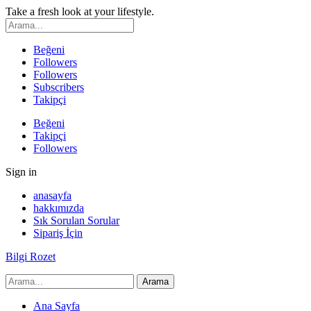
Take a fresh look at your lifestyle.
Beğeni
Followers
Followers
Subscribers
Takipçi
Beğeni
Takipçi
Followers
Sign in
anasayfa
hakkımızda
Sık Sorulan Sorular
Sipariş İçin
Bilgi Rozet
Ana Sayfa