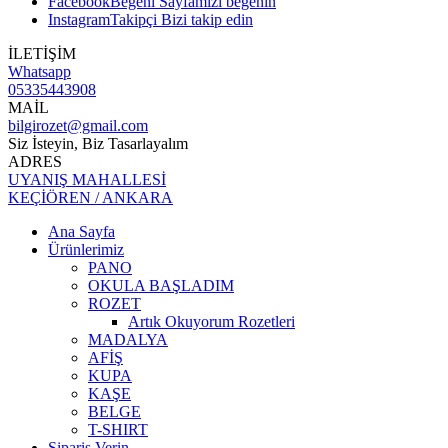
Facebook
Beğeni
Sayfamızı beğenin
Instagram
Takipçi
Bizi takip edin
İLETİŞİM
Whatsapp
05335443908
MAİL
bilgirozet@gmail.com
Siz İsteyin, Biz Tasarlayalım
ADRES
UYANIŞ MAHALLESİ
KEÇİÖREN / ANKARA
Ana Sayfa
Ürünlerimiz
PANO
OKULA BAŞLADIM
ROZET
Artık Okuyorum Rozetleri
MADALYA
AFİŞ
KUPA
KAŞE
BELGE
T-SHIRT
Sipariş Verin