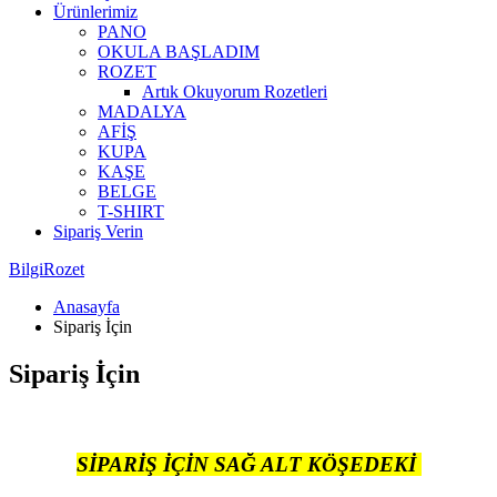
Ürünlerimiz
PANO
OKULA BAŞLADIM
ROZET
Artık Okuyorum Rozetleri
MADALYA
AFİŞ
KUPA
KAŞE
BELGE
T-SHIRT
Sipariş Verin
BilgiRozet
Anasayfa
Sipariş İçin
Sipariş İçin
SİPARİŞ İÇİN SAĞ ALT KÖŞEDEKİ