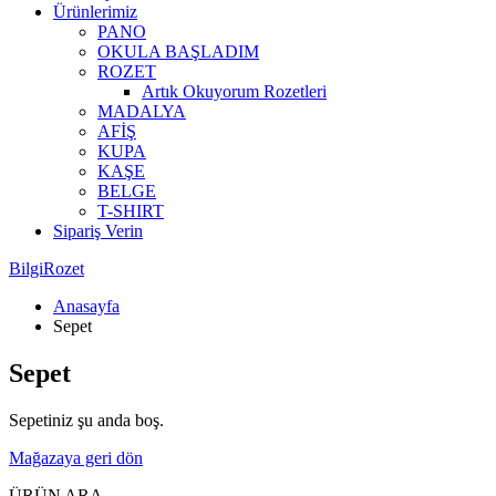
Ürünlerimiz
PANO
OKULA BAŞLADIM
ROZET
Artık Okuyorum Rozetleri
MADALYA
AFİŞ
KUPA
KAŞE
BELGE
T-SHIRT
Sipariş Verin
BilgiRozet
Anasayfa
Sepet
Sepet
Sepetiniz şu anda boş.
Mağazaya geri dön
ÜRÜN ARA