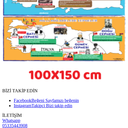
BİZİ TAKİP EDİN
Facebook
Beğeni
Sayfamızı beğenin
Instagram
Takipçi
Bizi takip edin
İLETİŞİM
Whatsapp
05335443908