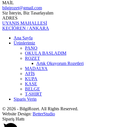
MAİL
bilgirozet@gmail.com
Siz İsteyin, Biz Tasarlayalım
ADRES
UYANIŞ MAHALLESİ
KEÇİÖREN / ANKARA
Ana Sayfa
Ürünlerimiz
PANO
OKULA BAŞLADIM
ROZET
Artık Okuyorum Rozetleri
MADALYA
AFİŞ
KUPA
KAŞE
BELGE
T-SHIRT
Sipariş Verin
© 2026 - BilgiRozet. All Rights Reserved.
Website Design:
BetterStudio
Sipariş Hattı