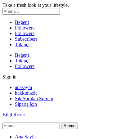
Take a fresh look at your lifestyle.
Beğeni
Followers
Followers
Subscribers
Takipçi
Beğeni
Takipçi
Followers
Sign in
anasayfa
hakkımızda
Sık Sorulan Sorular
Sipariş İçin
Bilgi Rozet
Ana Sayfa