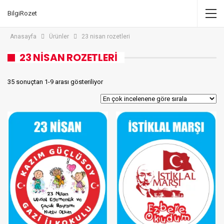
BilgiRozet
Anasayfa
Ürünler
23 nisan rozetleri
23 NISAN ROZETLERI
35 sonuçtan 1-9 arası gösteriliyor