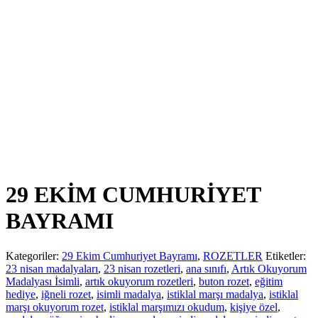
29 EKİM CUMHURİYET
BAYRAMI
Kategoriler:
29 Ekim Cumhuriyet Bayramı
,
ROZETLER
Etiketler:
23 nisan madalyaları
,
23 nisan rozetleri
,
ana sınıfı
,
Artık Okuyorum
Madalyası İsimli
,
artık okuyorum rozetleri
,
buton rozet
,
eğitim
hediye
,
iğneli rozet
,
isimli madalya
,
istiklal marşı madalya
,
istiklal
marşı okuyorum rozet
,
istiklal marşımızı okudum
,
kişiye özel
,