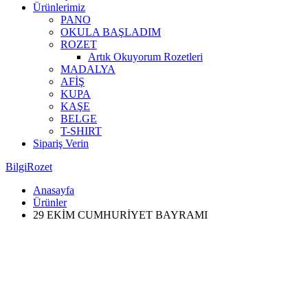
Ürünlerimiz
PANO
OKULA BAŞLADIM
ROZET
Artık Okuyorum Rozetleri
MADALYA
AFİŞ
KUPA
KAŞE
BELGE
T-SHIRT
Sipariş Verin
BilgiRozet
Anasayfa
Ürünler
29 EKİM CUMHURİYET BAYRAMI