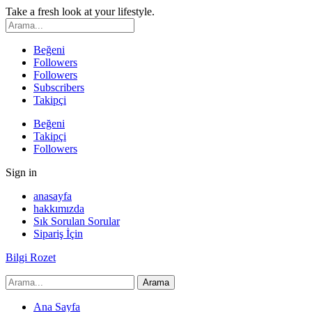
Take a fresh look at your lifestyle.
Beğeni
Followers
Followers
Subscribers
Takipçi
Beğeni
Takipçi
Followers
Sign in
anasayfa
hakkımızda
Sık Sorulan Sorular
Sipariş İçin
Bilgi Rozet
Ana Sayfa