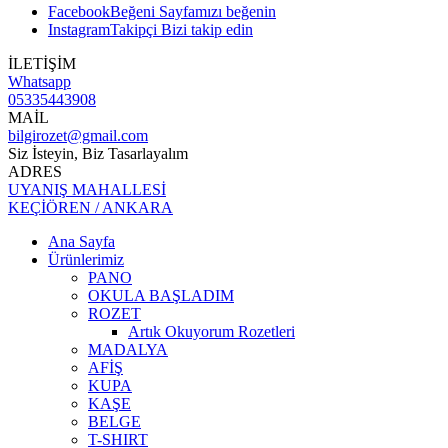
Facebook
Beğeni
Sayfamızı beğenin
Instagram
Takipçi
Bizi takip edin
İLETİŞİM
Whatsapp
05335443908
MAİL
bilgirozet@gmail.com
Siz İsteyin, Biz Tasarlayalım
ADRES
UYANIŞ MAHALLESİ
KEÇİÖREN / ANKARA
Ana Sayfa
Ürünlerimiz
PANO
OKULA BAŞLADIM
ROZET
Artık Okuyorum Rozetleri
MADALYA
AFİŞ
KUPA
KAŞE
BELGE
T-SHIRT