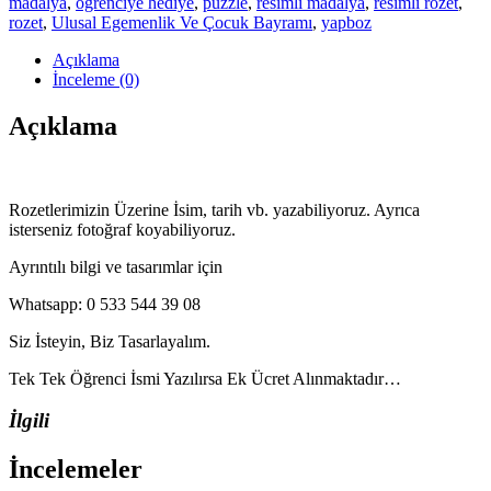
madalya
,
öğrenciye hediye
,
puzzle
,
resimli madalya
,
resimli rozet
,
rozet
,
Ulusal Egemenlik Ve Çocuk Bayramı
,
yapboz
Açıklama
İnceleme (0)
Açıklama
Rozetlerimizin Üzerine İsim, tarih vb. yazabiliyoruz. Ayrıca
isterseniz fotoğraf koyabiliyoruz.
Ayrıntılı bilgi ve tasarımlar için
Whatsapp: 0 533 544 39 08
Siz İsteyin, Biz Tasarlayalım.
Tek Tek Öğrenci İsmi Yazılırsa Ek Ücret Alınmaktadır…
İlgili
İncelemeler