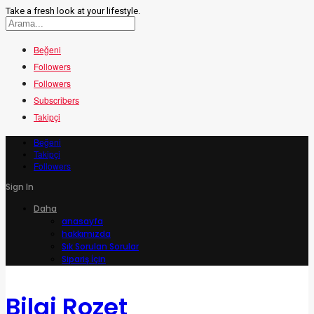
Take a fresh look at your lifestyle.
Beğeni
Followers
Followers
Subscribers
Takipçi
Beğeni
Takipçi
Followers
Sign In
Daha
anasayfa
hakkımızda
Sık Sorulan Sorular
Sipariş İçin
Bilgi Rozet