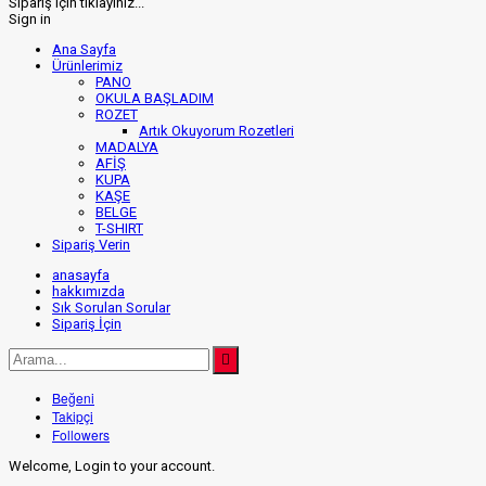
Sipariş için tıklayınız...
Sign in
Ana Sayfa
Ürünlerimiz
PANO
OKULA BAŞLADIM
ROZET
Artık Okuyorum Rozetleri
MADALYA
AFİŞ
KUPA
KAŞE
BELGE
T-SHIRT
Sipariş Verin
anasayfa
hakkımızda
Sık Sorulan Sorular
Sipariş İçin
Beğeni
Takipçi
Followers
Welcome, Login to your account.