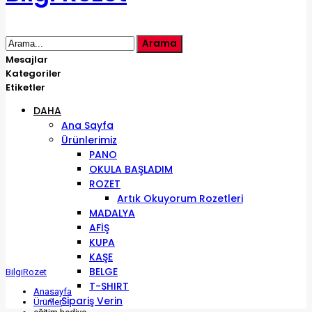
Mesajlar
Kategoriler
Etiketler
DAHA
Ana Sayfa
Ürünlerimiz
PANO
OKULA BAŞLADIM
ROZET
Artık Okuyorum Rozetleri
MADALYA
AFİŞ
KUPA
KAŞE
BELGE
BilgiRozet
T-SHIRT
Anasayfa
Sipariş Verin
Ürünler