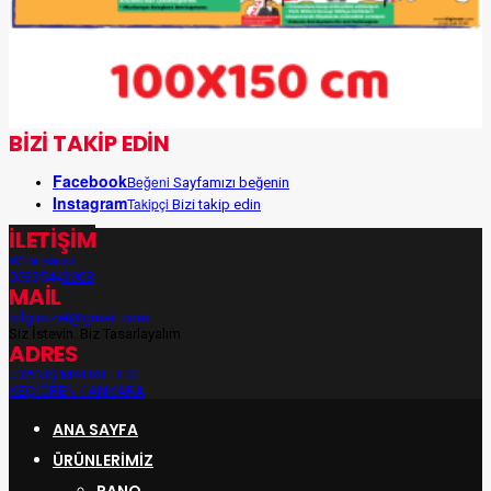
BİZİ TAKİP EDİN
Facebook
Beğeni
Sayfamızı beğenin
Instagram
Takipçi
Bizi takip edin
İLETİŞİM
Whatsapp
05335443908
MAİL
bilgirozet@gmail.com
Siz İsteyin, Biz Tasarlayalım
ADRES
UYANIŞ MAHALLESİ
KEÇİÖREN / ANKARA
ANA SAYFA
ÜRÜNLERIMIZ
PANO