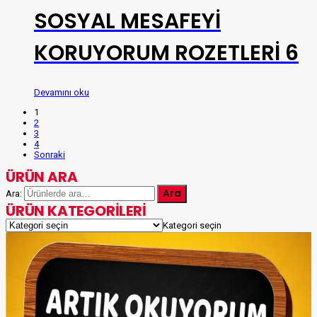
SOSYAL MESAFEYİ
KORUYORUM ROZETLERİ 6
Devamını oku
1
2
3
4
Sonraki
ÜRÜN ARA
Ara
Ara:
ÜRÜN KATEGORILERI
Kategori seçin