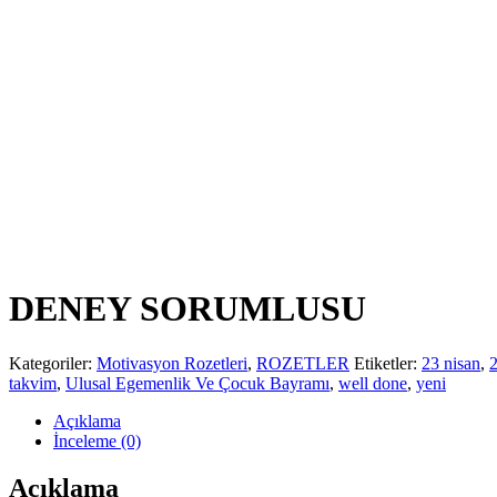
DENEY SORUMLUSU
Kategoriler:
Motivasyon Rozetleri
,
ROZETLER
Etiketler:
23 nisan
,
takvim
,
Ulusal Egemenlik Ve Çocuk Bayramı
,
well done
,
yeni
Açıklama
İnceleme (0)
Açıklama