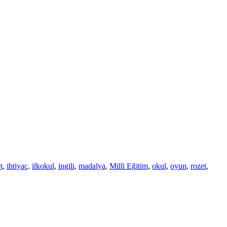
t
,
ihtiyaç
,
ilkokul
,
ingili
,
madalya
,
Milli Eğitim
,
okul
,
oyun
,
rozet
,