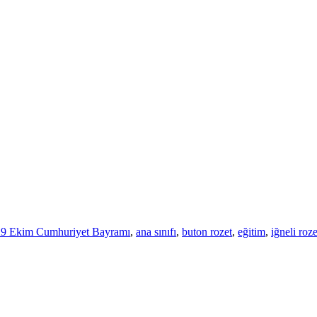
29 Ekim Cumhuriyet Bayramı
,
ana sınıfı
,
buton rozet
,
eğitim
,
iğneli roze