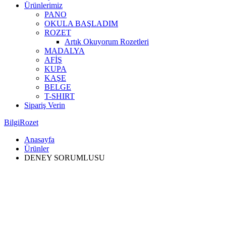
Ürünlerimiz
PANO
OKULA BAŞLADIM
ROZET
Artık Okuyorum Rozetleri
MADALYA
AFİŞ
KUPA
KAŞE
BELGE
T-SHIRT
Sipariş Verin
BilgiRozet
Anasayfa
Ürünler
DENEY SORUMLUSU