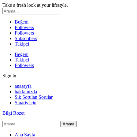
Take a fresh look at your lifestyle.
Beğeni
Followers
Followers
Subscribers
Takipçi
Beğeni
Takipçi
Followers
Sign in
anasayfa
hakkımızda
Sık Sorulan Sorular
Sipariş İçin
Bilgi Rozet
Ana Sayfa