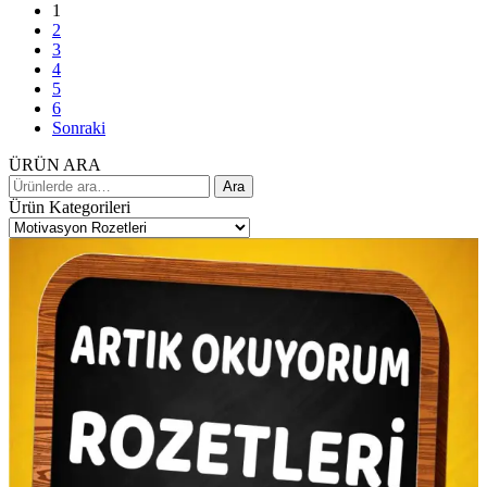
1
2
3
4
5
6
Sonraki
ÜRÜN ARA
Ara:
Ara
Ürün Kategorileri