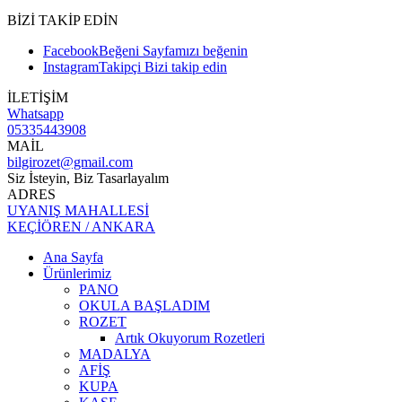
BİZİ TAKİP EDİN
Facebook
Beğeni
Sayfamızı beğenin
Instagram
Takipçi
Bizi takip edin
İLETİŞİM
Whatsapp
05335443908
MAİL
bilgirozet@gmail.com
Siz İsteyin, Biz Tasarlayalım
ADRES
UYANIŞ MAHALLESİ
KEÇİÖREN / ANKARA
Ana Sayfa
Ürünlerimiz
PANO
OKULA BAŞLADIM
ROZET
Artık Okuyorum Rozetleri
MADALYA
AFİŞ
KUPA