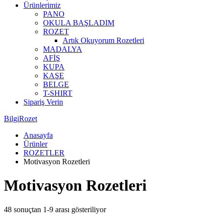
Ürünlerimiz
PANO
OKULA BAŞLADIM
ROZET
Artık Okuyorum Rozetleri
MADALYA
AFİŞ
KUPA
KAŞE
BELGE
T-SHIRT
Sipariş Verin
BilgiRozet
Anasayfa
Ürünler
ROZETLER
Motivasyon Rozetleri
Motivasyon Rozetleri
48 sonuçtan 1-9 arası gösteriliyor