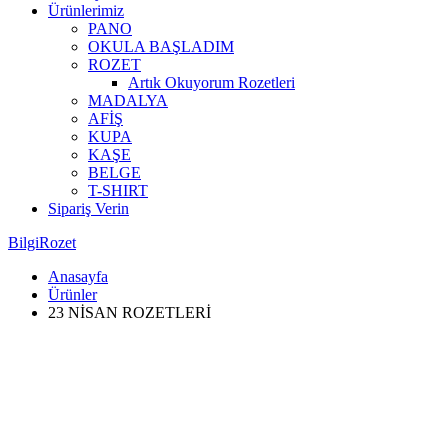
Ürünlerimiz
PANO
OKULA BAŞLADIM
ROZET
Artık Okuyorum Rozetleri
MADALYA
AFİŞ
KUPA
KAŞE
BELGE
T-SHIRT
Sipariş Verin
BilgiRozet
Anasayfa
Ürünler
23 NİSAN ROZETLERİ