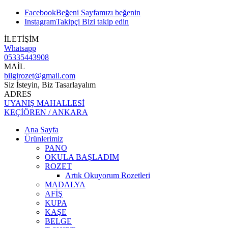
Facebook
Beğeni
Sayfamızı beğenin
Instagram
Takipçi
Bizi takip edin
İLETİŞİM
Whatsapp
05335443908
MAİL
bilgirozet@gmail.com
Siz İsteyin, Biz Tasarlayalım
ADRES
UYANIŞ MAHALLESİ
KEÇİÖREN / ANKARA
Ana Sayfa
Ürünlerimiz
PANO
OKULA BAŞLADIM
ROZET
Artık Okuyorum Rozetleri
MADALYA
AFİŞ
KUPA
KAŞE
BELGE