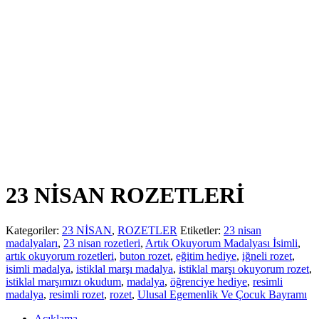
23 NİSAN ROZETLERİ
Kategoriler:
23 NİSAN
,
ROZETLER
Etiketler:
23 nisan
madalyaları
,
23 nisan rozetleri
,
Artık Okuyorum Madalyası İsimli
,
artık okuyorum rozetleri
,
buton rozet
,
eğitim hediye
,
iğneli rozet
,
isimli madalya
,
istiklal marşı madalya
,
istiklal marşı okuyorum rozet
,
istiklal marşımızı okudum
,
madalya
,
öğrenciye hediye
,
resimli
madalya
,
resimli rozet
,
rozet
,
Ulusal Egemenlik Ve Çocuk Bayramı
Açıklama