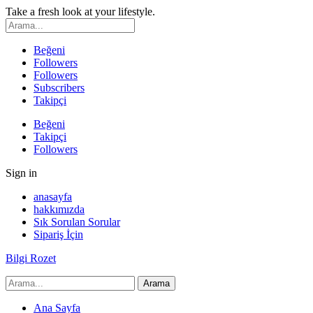
Take a fresh look at your lifestyle.
Beğeni
Followers
Followers
Subscribers
Takipçi
Beğeni
Takipçi
Followers
Sign in
anasayfa
hakkımızda
Sık Sorulan Sorular
Sipariş İçin
Bilgi Rozet
Ana Sayfa