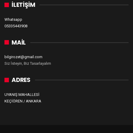
İLETİŞİM
Whatsapp
05335443908
MAİL
bilgirozet@gmail.com
Siz İsteyin, Biz Tasarlayalım
ADRES
UYANIŞ MAHALLESİ
KEÇİÖREN / ANKARA