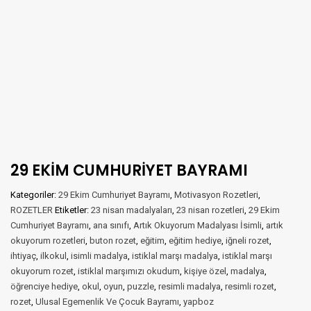
29 EKİM CUMHURİYET BAYRAMI
Kategoriler:
29 Ekim Cumhuriyet Bayramı
,
Motivasyon Rozetleri
,
ROZETLER
Etiketler:
23 nisan madalyaları
,
23 nisan rozetleri
,
29 Ekim
Cumhuriyet Bayramı
,
ana sınıfı
,
Artık Okuyorum Madalyası İsimli
,
artık
okuyorum rozetleri
,
buton rozet
,
eğitim
,
eğitim hediye
,
iğneli rozet
,
ihtiyaç
,
ilkokul
,
isimli madalya
,
istiklal marşı madalya
,
istiklal marşı
okuyorum rozet
,
istiklal marşımızı okudum
,
kişiye özel
,
madalya
,
öğrenciye hediye
,
okul
,
oyun
,
puzzle
,
resimli madalya
,
resimli rozet
,
rozet
,
Ulusal Egemenlik Ve Çocuk Bayramı
,
yapboz