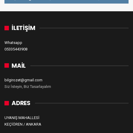
İLETİŞİM
Whatsapp
05335443908
MAİL
bilgirozet@gmail.com
Siz İsteyin, Biz Tasarlayalım
ADRES
UYANIŞ MAHALLESİ
KEÇİÖREN / ANKARA