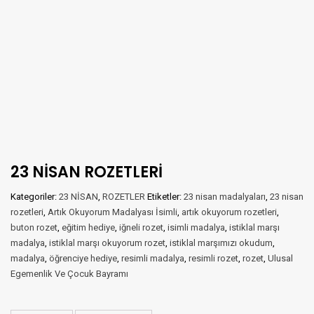
23 NİSAN ROZETLERİ
Kategoriler:
23 NİSAN
,
ROZETLER
Etiketler:
23 nisan madalyaları
,
23 nisan
rozetleri
,
Artık Okuyorum Madalyası İsimli
,
artık okuyorum rozetleri
,
buton rozet
,
eğitim hediye
,
iğneli rozet
,
isimli madalya
,
istiklal marşı
madalya
,
istiklal marşı okuyorum rozet
,
istiklal marşımızı okudum
,
madalya
,
öğrenciye hediye
,
resimli madalya
,
resimli rozet
,
rozet
,
Ulusal
Egemenlik Ve Çocuk Bayramı