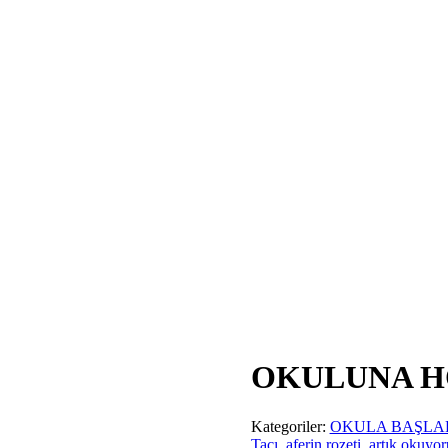
OKULUNA HO
Kategoriler:
OKULA BAŞLA
Tacı
,
aferin rozeti
,
artık okuyo