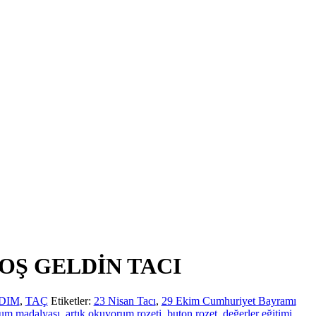
Ş GELDİN TACI
DIM
,
TAÇ
Etiketler:
23 Nisan Tacı
,
29 Ekim Cumhuriyet Bayramı
rum madalyası
,
artık okuyorum rozeti
,
buton rozet
,
değerler eğitimi