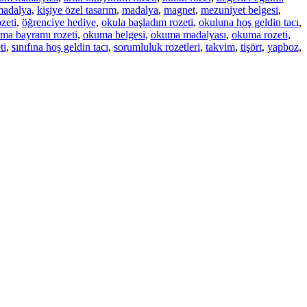
 madalya
,
kişiye özel tasarım
,
madalya
,
magnet
,
mezuniyet belgesi
,
zeti
,
öğrenciye hediye
,
okula başladım rozeti
,
okuluna hoş geldin tacı
,
ma bayramı rozeti
,
okuma belgesi
,
okuma madalyası
,
okuma rozeti
,
ti
,
sınıfına hoş geldin tacı
,
sorumluluk rozetleri
,
takvim
,
tişört
,
yapboz
,