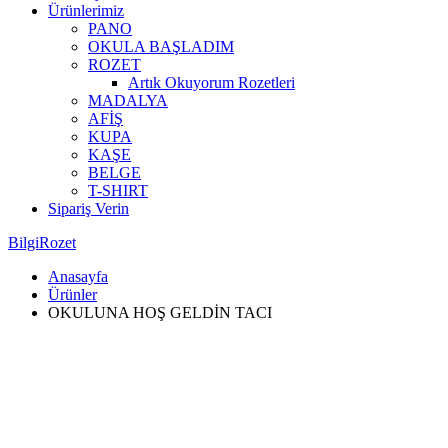
Ürünlerimiz
PANO
OKULA BAŞLADIM
ROZET
Artık Okuyorum Rozetleri
MADALYA
AFİŞ
KUPA
KAŞE
BELGE
T-SHIRT
Sipariş Verin
BilgiRozet
Anasayfa
Ürünler
OKULUNA HOŞ GELDİN TACI