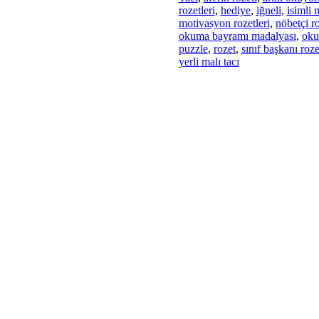
rozetleri
,
hediye
,
iğneli
,
isimli
motivasyon rozetleri
,
nöbetçi ro
okuma bayramı madalyası
,
oku
puzzle
,
rozet
,
sınıf başkanı roze
yerli malı tacı