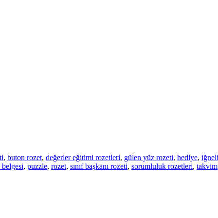
ti
,
buton rozet
,
değerler eğitimi rozetleri
,
gülen yüz rozeti
,
hediye
,
iğnel
belgesi
,
puzzle
,
rozet
,
sınıf başkanı rozeti
,
sorumluluk rozetleri
,
takvim