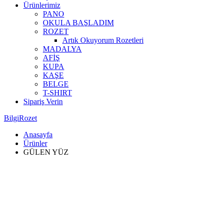
Ürünlerimiz
PANO
OKULA BAŞLADIM
ROZET
Artık Okuyorum Rozetleri
MADALYA
AFİŞ
KUPA
KAŞE
BELGE
T-SHIRT
Sipariş Verin
BilgiRozet
Anasayfa
Ürünler
GÜLEN YÜZ