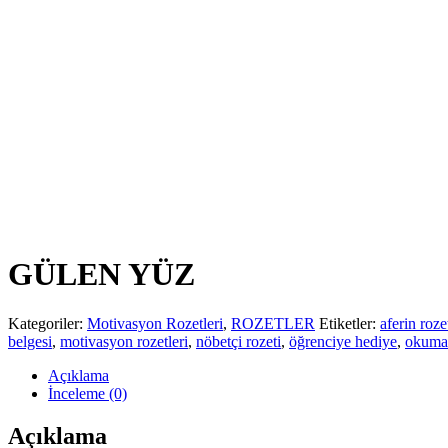
GÜLEN YÜZ
Kategoriler:
Motivasyon Rozetleri
,
ROZETLER
Etiketler:
aferin roze
belgesi
,
motivasyon rozetleri
,
nöbetçi rozeti
,
öğrenciye hediye
,
okuma 
Açıklama
İnceleme (0)
Açıklama