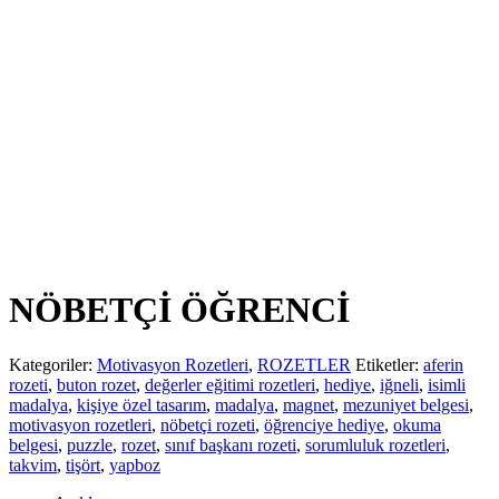
NÖBETÇİ ÖĞRENCİ
Kategoriler:
Motivasyon Rozetleri
,
ROZETLER
Etiketler:
aferin
rozeti
,
buton rozet
,
değerler eğitimi rozetleri
,
hediye
,
iğneli
,
isimli
madalya
,
kişiye özel tasarım
,
madalya
,
magnet
,
mezuniyet belgesi
,
motivasyon rozetleri
,
nöbetçi rozeti
,
öğrenciye hediye
,
okuma
belgesi
,
puzzle
,
rozet
,
sınıf başkanı rozeti
,
sorumluluk rozetleri
,
takvim
,
tişört
,
yapboz