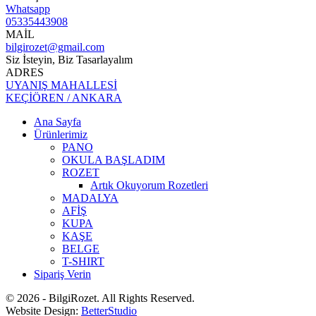
Whatsapp
05335443908
MAİL
bilgirozet@gmail.com
Siz İsteyin, Biz Tasarlayalım
ADRES
UYANIŞ MAHALLESİ
KEÇİÖREN / ANKARA
Ana Sayfa
Ürünlerimiz
PANO
OKULA BAŞLADIM
ROZET
Artık Okuyorum Rozetleri
MADALYA
AFİŞ
KUPA
KAŞE
BELGE
T-SHIRT
Sipariş Verin
© 2026 - BilgiRozet. All Rights Reserved.
Website Design:
BetterStudio