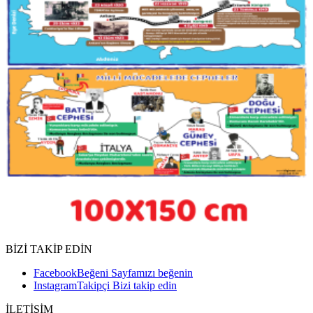
BİZİ TAKİP EDİN
Facebook
Beğeni
Sayfamızı beğenin
Instagram
Takipçi
Bizi takip edin
İLETİŞİM