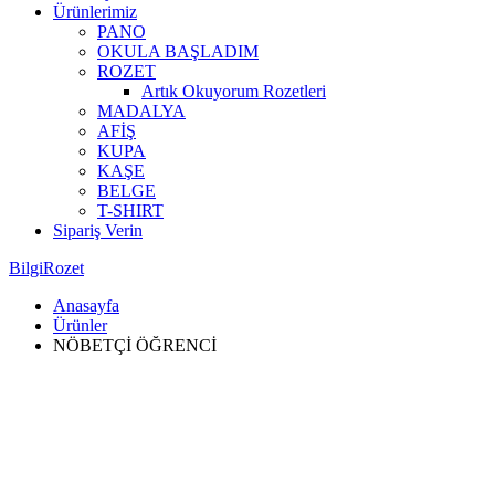
Ürünlerimiz
PANO
OKULA BAŞLADIM
ROZET
Artık Okuyorum Rozetleri
MADALYA
AFİŞ
KUPA
KAŞE
BELGE
T-SHIRT
Sipariş Verin
BilgiRozet
Anasayfa
Ürünler
NÖBETÇİ ÖĞRENCİ