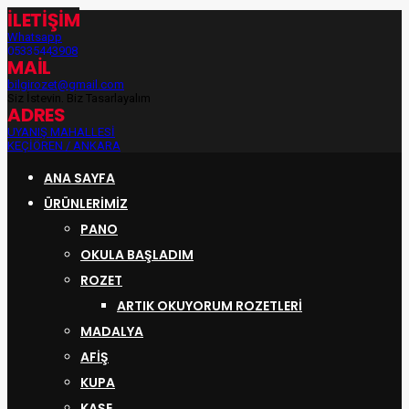
İLETİŞİM
Whatsapp
05335443908
MAİL
bilgirozet@gmail.com
Siz İsteyin, Biz Tasarlayalım
ADRES
UYANIŞ MAHALLESİ
KEÇİÖREN / ANKARA
ANA SAYFA
ÜRÜNLERIMIZ
PANO
OKULA BAŞLADIM
ROZET
ARTIK OKUYORUM ROZETLERI
MADALYA
AFİŞ
KUPA
KAŞE