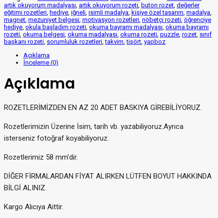
artık okuyorum madalyası
,
artık okuyorum rozeti
,
buton rozet
,
değerler
eğitimi rozetleri
,
hediye
,
iğneli
,
isimli madalya
,
kişiye özel tasarım
,
madalya
,
magnet
,
mezuniyet belgesi
,
motivasyon rozetleri
,
nöbetçi rozeti
,
öğrenciye
hediye
,
okula başladım rozeti
,
okuma bayramı madalyası
,
okuma bayramı
rozeti
,
okuma belgesi
,
okuma madalyası
,
okuma rozeti
,
puzzle
,
rozet
,
sınıf
başkanı rozeti
,
sorumluluk rozetleri
,
takvim
,
tişört
,
yapboz
Açıklama
İnceleme (0)
Açıklama
ROZETLERİMİZDEN EN AZ 20 ADET BASKIYA GİREBİLİYORUZ.
Rozetlerimizin Üzerine İsim, tarih vb. yazabiliyoruz.Ayrıca
isterseniz fotoğraf koyabiliyoruz.
Rozetlerimiz 58 mm’dir.
DİĞER FİRMALARDAN FİYAT ALIRKEN LÜTFEN BOYUT HAKKINDA
BİLGİ ALINIZ.
Kargo Alıcıya Aittir.