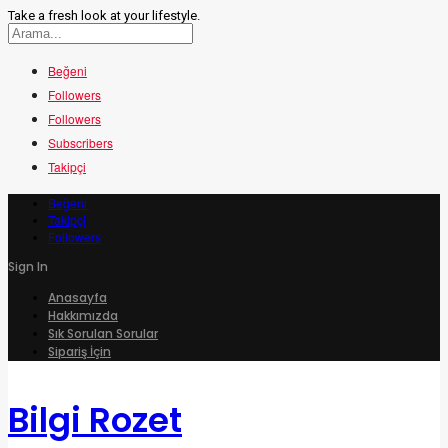
Take a fresh look at your lifestyle.
Beğeni
Followers
Followers
Subscribers
Takipçi
Beğeni
Takipçi
Followers
Sign In
Anasayfa
Hakkımızda
Sık Sorulan Sorular
Sipariş İçin
Bilgi Rozet