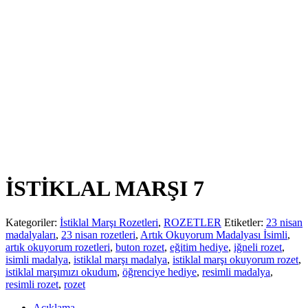
İSTİKLAL MARŞI 7
Kategoriler:
İstiklal Marşı Rozetleri
,
ROZETLER
Etiketler:
23 nisan
madalyaları
,
23 nisan rozetleri
,
Artık Okuyorum Madalyası İsimli
,
artık okuyorum rozetleri
,
buton rozet
,
eğitim hediye
,
iğneli rozet
,
isimli madalya
,
istiklal marşı madalya
,
istiklal marşı okuyorum rozet
,
istiklal marşımızı okudum
,
öğrenciye hediye
,
resimli madalya
,
resimli rozet
,
rozet
Açıklama