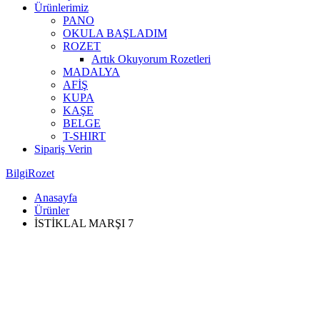
Ürünlerimiz
PANO
OKULA BAŞLADIM
ROZET
Artık Okuyorum Rozetleri
MADALYA
AFİŞ
KUPA
KAŞE
BELGE
T-SHIRT
Sipariş Verin
BilgiRozet
Anasayfa
Ürünler
İSTİKLAL MARŞI 7