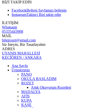
BİZİ TAKİP EDİN
Facebook
Beğeni
Sayfamızı beğenin
Instagram
Takipçi
Bizi takip edin
İLETİŞİM
Whatsapp
05335443908
MAİL
bilgirozet@gmail.com
Siz İsteyin, Biz Tasarlayalım
ADRES
UYANIŞ MAHALLESİ
KEÇİÖREN / ANKARA
Ana Sayfa
Ürünlerimiz
PANO
OKULA BAŞLADIM
ROZET
Artık Okuyorum Rozetleri
MADALYA
AFİŞ
KUPA
KAŞE