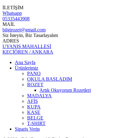
İLETİŞİM
Whatsapp
05335443908
MAİL
bilgirozet@gmail.com
Siz İsteyin, Biz Tasarlayalım
ADRES
UYANIŞ MAHALLESİ
KEÇİÖREN / ANKARA
Ana Sayfa
Ürünlerimiz
PANO
OKULA BAŞLADIM
ROZET
Artık Okuyorum Rozetleri
MADALYA
AFİŞ
KUPA
KAŞE
BELGE
T-SHIRT
Sipariş Verin