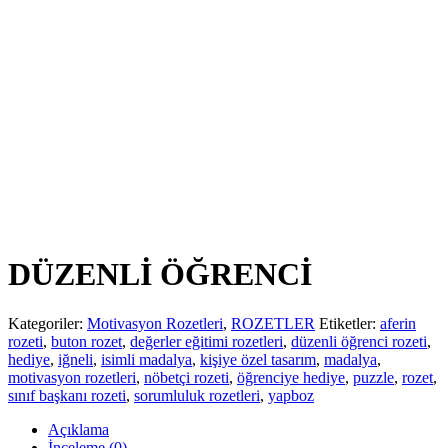
DÜZENLİ ÖĞRENCİ
Kategoriler:
Motivasyon Rozetleri
,
ROZETLER
Etiketler:
aferin
rozeti
,
buton rozet
,
değerler eğitimi rozetleri
,
düzenli öğrenci rozeti
,
hediye
,
iğneli
,
isimli madalya
,
kişiye özel tasarım
,
madalya
,
motivasyon rozetleri
,
nöbetçi rozeti
,
öğrenciye hediye
,
puzzle
,
rozet
,
sınıf başkanı rozeti
,
sorumluluk rozetleri
,
yapboz
Açıklama
İnceleme (0)