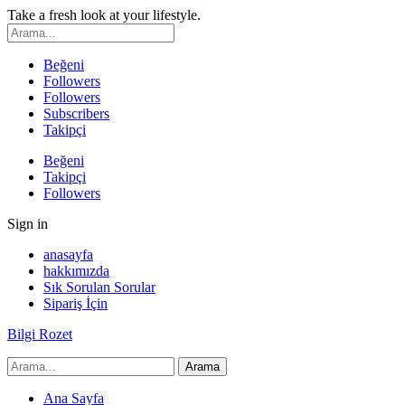
Take a fresh look at your lifestyle.
Beğeni
Followers
Followers
Subscribers
Takipçi
Beğeni
Takipçi
Followers
Sign in
anasayfa
hakkımızda
Sık Sorulan Sorular
Sipariş İçin
Bilgi Rozet
Ana Sayfa