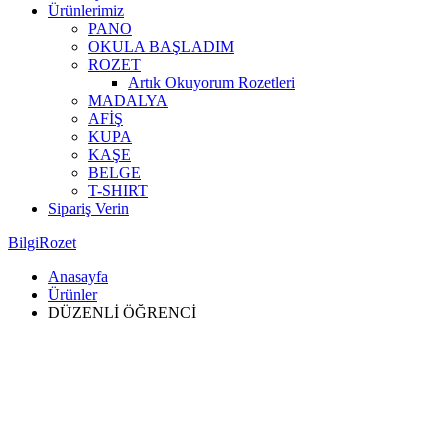
Ürünlerimiz
PANO
OKULA BAŞLADIM
ROZET
Artık Okuyorum Rozetleri
MADALYA
AFİŞ
KUPA
KAŞE
BELGE
T-SHIRT
Sipariş Verin
BilgiRozet
Anasayfa
Ürünler
DÜZENLİ ÖĞRENCİ