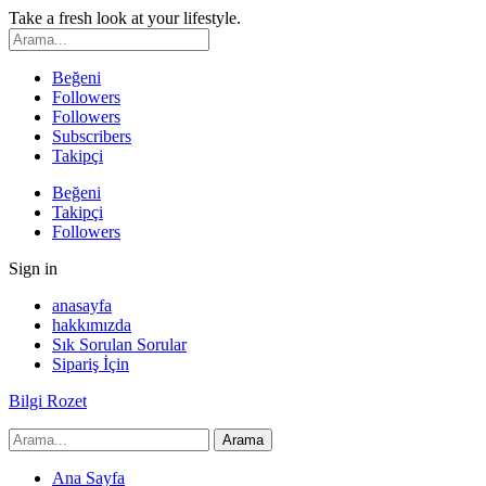
Take a fresh look at your lifestyle.
Beğeni
Followers
Followers
Subscribers
Takipçi
Beğeni
Takipçi
Followers
Sign in
anasayfa
hakkımızda
Sık Sorulan Sorular
Sipariş İçin
Bilgi Rozet
Ana Sayfa