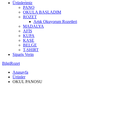
Ürünlerimiz
PANO
OKULA BAŞLADIM
ROZET
Artık Okuyorum Rozetleri
MADALYA
AFİŞ
KUPA
KAŞE
BELGE
T-SHIRT
Sipariş Verin
BilgiRozet
Anasayfa
Ürünler
OKUL PANOSU