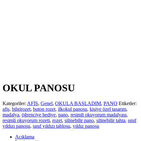
OKUL PANOSU
Kategoriler:
AFİŞ
,
Genel
,
OKULA BAŞLADIM
,
PANO
Etiketler:
afiş
,
bilgirozet
,
buton rozet
,
ilkokul panosu
,
kişiye özel tasarım
,
madalya
,
öğrenciye hediye
,
pano
,
resimli okuyorum madalyası
,
resimli okuyorum rozeti
,
rozet
,
silinebilir pano
,
silinebilir tahta
,
sınıf
yıldızı panosu
,
sınıf yıldızı tablosu
,
yıldız panosu
Açıklama