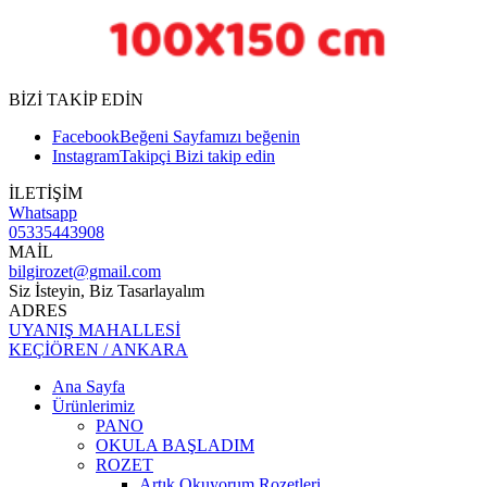
BİZİ TAKİP EDİN
Facebook
Beğeni
Sayfamızı beğenin
Instagram
Takipçi
Bizi takip edin
İLETİŞİM
Whatsapp
05335443908
MAİL
bilgirozet@gmail.com
Siz İsteyin, Biz Tasarlayalım
ADRES
UYANIŞ MAHALLESİ
KEÇİÖREN / ANKARA
Ana Sayfa
Ürünlerimiz
PANO
OKULA BAŞLADIM
ROZET
Artık Okuyorum Rozetleri