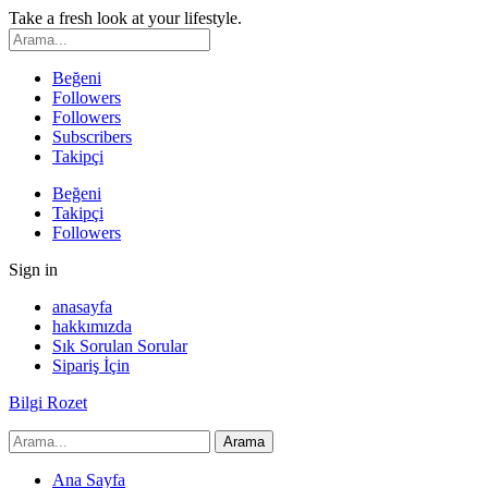
Take a fresh look at your lifestyle.
Beğeni
Followers
Followers
Subscribers
Takipçi
Beğeni
Takipçi
Followers
Sign in
anasayfa
hakkımızda
Sık Sorulan Sorular
Sipariş İçin
Bilgi Rozet
Ana Sayfa