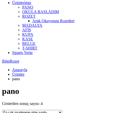
Ürünlerimiz
PANO
OKULA BAŞLADIM
ROZET
Artık Okuyorum Rozetleri
MADALYA
AFİŞ
KUPA
KAŞE
BELGE
T-SHIRT
Sipariş Verin
BilgiRozet
Anasayfa
Ürünler
pano
pano
Gösterilen sonuç sayısı: 4