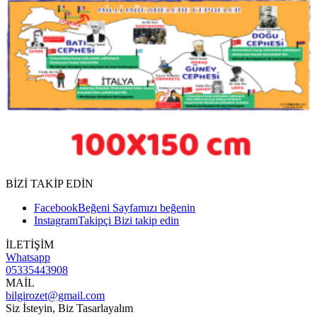
BİZİ TAKİP EDİN
Facebook
Beğeni
Sayfamızı beğenin
Instagram
Takipçi
Bizi takip edin
İLETİŞİM
Whatsapp
05335443908
MAİL
bilgirozet@gmail.com
Siz İsteyin, Biz Tasarlayalım