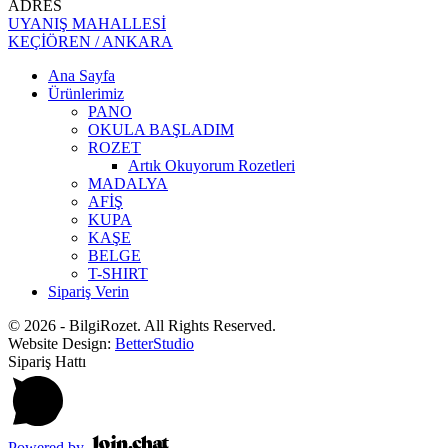
ADRES
UYANIŞ MAHALLESİ
KEÇİÖREN / ANKARA
Ana Sayfa
Ürünlerimiz
PANO
OKULA BAŞLADIM
ROZET
Artık Okuyorum Rozetleri
MADALYA
AFİŞ
KUPA
KAŞE
BELGE
T-SHIRT
Sipariş Verin
© 2026 - BilgiRozet. All Rights Reserved.
Website Design:
BetterStudio
Sipariş Hattı
Powered by