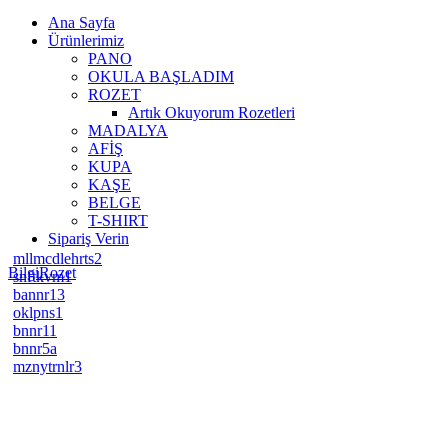
Ana Sayfa
Ürünlerimiz
PANO
OKULA BAŞLADIM
ROZET
Artık Okuyorum Rozetleri
MADALYA
AFİŞ
KUPA
KAŞE
BELGE
T-SHIRT
Sipariş Verin
mllmcdlehrts2
BilgiRozet
snftkvm1
bannr13
oklpns1
bnnr11
bnnr5a
mznytrnlr3