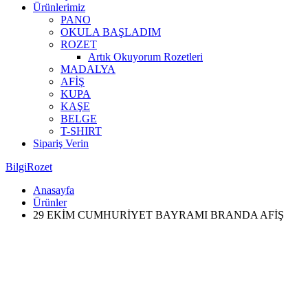
Ürünlerimiz
PANO
OKULA BAŞLADIM
ROZET
Artık Okuyorum Rozetleri
MADALYA
AFİŞ
KUPA
KAŞE
BELGE
T-SHIRT
Sipariş Verin
BilgiRozet
Anasayfa
Ürünler
29 EKİM CUMHURİYET BAYRAMI BRANDA AFİŞ