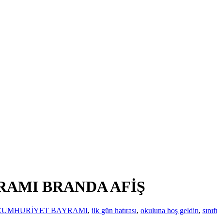
RAMI BRANDA AFİŞ
CUMHURİYET BAYRAMI
,
ilk gün hatırası
,
okuluna hoş geldin
,
sını