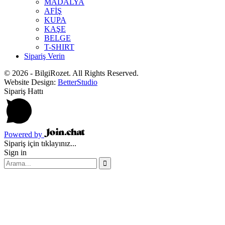
MADALYA
AFİŞ
KUPA
KAŞE
BELGE
T-SHIRT
Sipariş Verin
© 2026 - BilgiRozet. All Rights Reserved.
Website Design:
BetterStudio
Sipariş Hattı
Powered by
Sipariş için tıklayınız...
Sign in