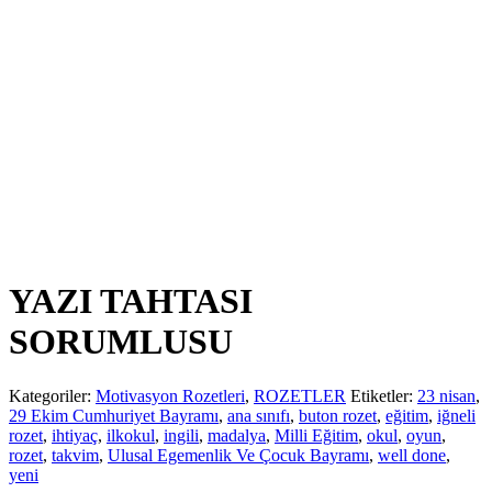
YAZI TAHTASI
SORUMLUSU
Kategoriler:
Motivasyon Rozetleri
,
ROZETLER
Etiketler:
23 nisan
,
29 Ekim Cumhuriyet Bayramı
,
ana sınıfı
,
buton rozet
,
eğitim
,
iğneli
rozet
,
ihtiyaç
,
ilkokul
,
ingili
,
madalya
,
Milli Eğitim
,
okul
,
oyun
,
rozet
,
takvim
,
Ulusal Egemenlik Ve Çocuk Bayramı
,
well done
,
yeni