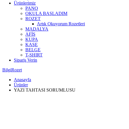
Ürünlerimiz
PANO
OKULA BAŞLADIM
ROZET
Artık Okuyorum Rozetleri
MADALYA
AFİŞ
KUPA
KAŞE
BELGE
T-SHIRT
Sipariş Verin
BilgiRozet
Anasayfa
Ürünler
YAZI TAHTASI SORUMLUSU