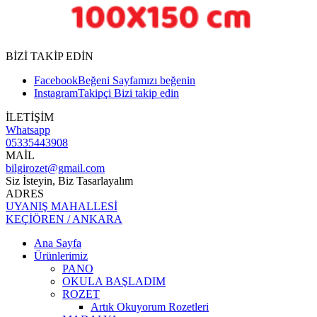
BİZİ TAKİP EDİN
Facebook
Beğeni
Sayfamızı beğenin
Instagram
Takipçi
Bizi takip edin
İLETİŞİM
Whatsapp
05335443908
MAİL
bilgirozet@gmail.com
Siz İsteyin, Biz Tasarlayalım
ADRES
UYANIŞ MAHALLESİ
KEÇİÖREN / ANKARA
Ana Sayfa
Ürünlerimiz
PANO
OKULA BAŞLADIM
ROZET
Artık Okuyorum Rozetleri