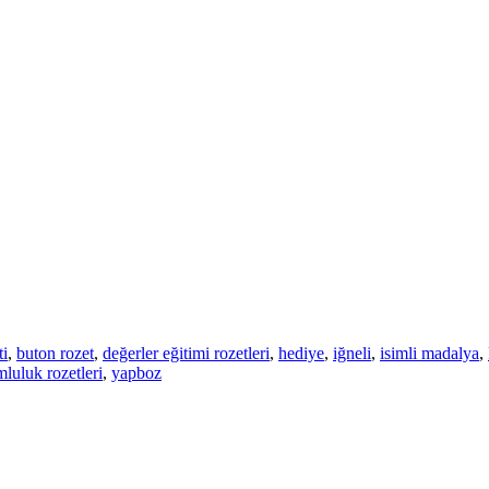
ti
,
buton rozet
,
değerler eğitimi rozetleri
,
hediye
,
iğneli
,
isimli madalya
,
luluk rozetleri
,
yapboz