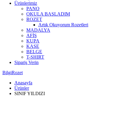
Ürünlerimiz
PANO
OKULA BAŞLADIM
ROZET
Artık Okuyorum Rozetleri
MADALYA
AFİŞ
KUPA
KAŞE
BELGE
T-SHIRT
Sipariş Verin
BilgiRozet
Anasayfa
Ürünler
SINIF YILDIZI