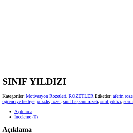
SINIF YILDIZI
Kategoriler:
Motivasyon Rozetleri
,
ROZETLER
Etiketler:
aferin roze
öğrenciye hediye
,
puzzle
,
rozet
,
sınıf başkanı rozeti
,
sınıf yıldızı
,
sorum
Açıklama
İnceleme (0)
Açıklama