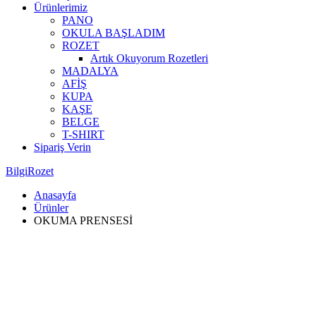
Ürünlerimiz
PANO
OKULA BAŞLADIM
ROZET
Artık Okuyorum Rozetleri
MADALYA
AFİŞ
KUPA
KAŞE
BELGE
T-SHIRT
Sipariş Verin
BilgiRozet
Anasayfa
Ürünler
OKUMA PRENSESİ