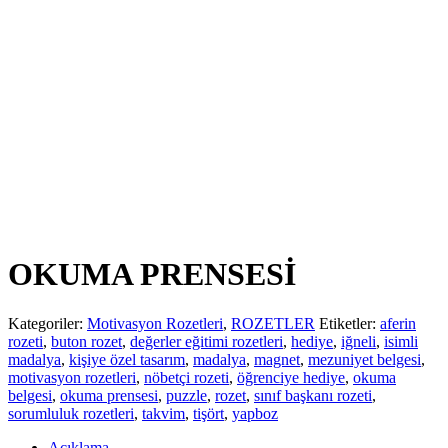
OKUMA PRENSESİ
Kategoriler:
Motivasyon Rozetleri
,
ROZETLER
Etiketler:
aferin
rozeti
,
buton rozet
,
değerler eğitimi rozetleri
,
hediye
,
iğneli
,
isimli
madalya
,
kişiye özel tasarım
,
madalya
,
magnet
,
mezuniyet belgesi
,
motivasyon rozetleri
,
nöbetçi rozeti
,
öğrenciye hediye
,
okuma
belgesi
,
okuma prensesi
,
puzzle
,
rozet
,
sınıf başkanı rozeti
,
sorumluluk rozetleri
,
takvim
,
tişört
,
yapboz
Açıklama