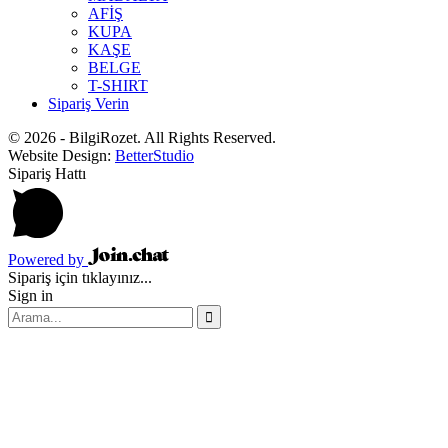
AFİŞ
KUPA
KAŞE
BELGE
T-SHIRT
Sipariş Verin
© 2026 - BilgiRozet. All Rights Reserved.
Website Design:
BetterStudio
Sipariş Hattı
Powered by
Sipariş için tıklayınız...
Sign in