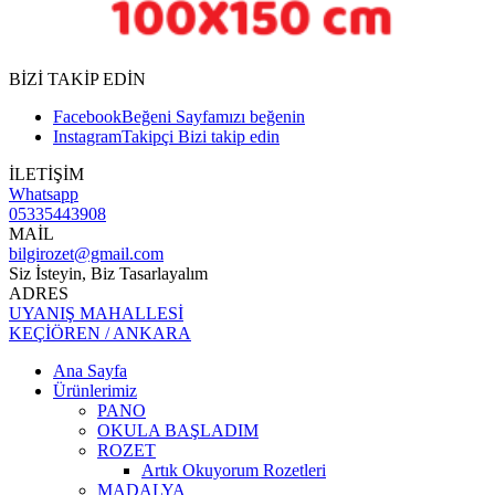
BİZİ TAKİP EDİN
Facebook
Beğeni
Sayfamızı beğenin
Instagram
Takipçi
Bizi takip edin
İLETİŞİM
Whatsapp
05335443908
MAİL
bilgirozet@gmail.com
Siz İsteyin, Biz Tasarlayalım
ADRES
UYANIŞ MAHALLESİ
KEÇİÖREN / ANKARA
Ana Sayfa
Ürünlerimiz
PANO
OKULA BAŞLADIM
ROZET
Artık Okuyorum Rozetleri
MADALYA