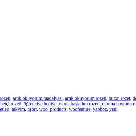
rozeti
,
artık okuyorum madalyası
,
artık okuyorum rozeti
,
buton rozet
,
d
betçi rozeti
,
öğrenciye hediye
,
okula başladım rozeti
,
okuma bayramı m
tleri
,
takvim
,
tişört
,
woo_products
,
woofeature
,
yapboz
,
yeni