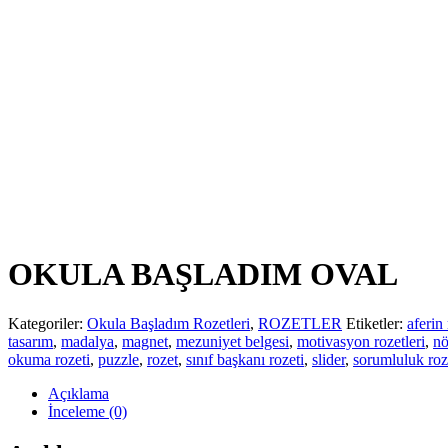
OKULA BAŞLADIM OVAL
Kategoriler:
Okula Başladım Rozetleri
,
ROZETLER
Etiketler:
aferin 
tasarım
,
madalya
,
magnet
,
mezuniyet belgesi
,
motivasyon rozetleri
,
nö
okuma rozeti
,
puzzle
,
rozet
,
sınıf başkanı rozeti
,
slider
,
sorumluluk roze
Açıklama
İnceleme (0)