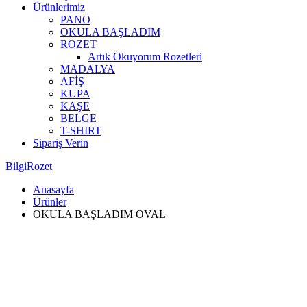
Ürünlerimiz
PANO
OKULA BAŞLADIM
ROZET
Artık Okuyorum Rozetleri
MADALYA
AFİŞ
KUPA
KAŞE
BELGE
T-SHIRT
Sipariş Verin
BilgiRozet
Anasayfa
Ürünler
OKULA BAŞLADIM OVAL