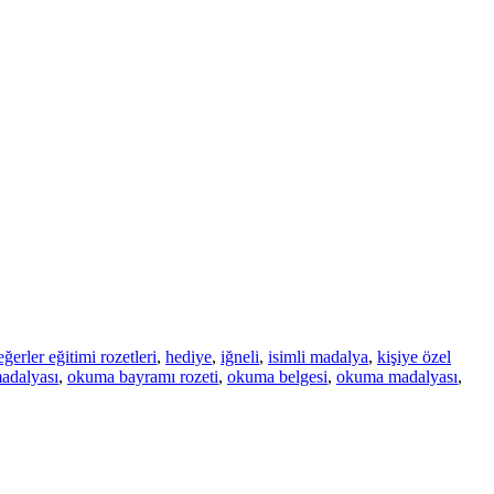
eğerler eğitimi rozetleri
,
hediye
,
iğneli
,
isimli madalya
,
kişiye özel
adalyası
,
okuma bayramı rozeti
,
okuma belgesi
,
okuma madalyası
,