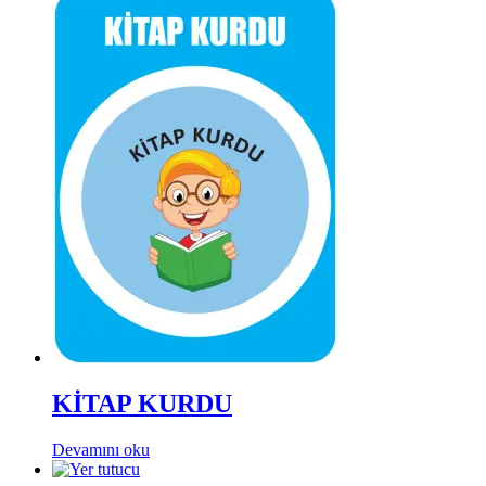
KİTAP KURDU
Devamını oku