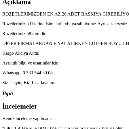
Açıklama
ROZETLERİMİZDEN EN AZ 20 ADET BASKIYA GİREBİLİY
Rozetlerimizin Üzerine İsim, tarih vb. yazabiliyoruz.Ayrıca isterseniz
Rozetlerimiz 58 mm’dir.
DİĞER FİRMALARDAN FİYAT ALIRKEN LÜTFEN BOYUT HA
Kargo Alıcıya Aittir.
Ayrıntılı bilgi ve tasarımlar için
Whatsapp: 0 533 544 39 08
Siz İsteyin, Biz Tasarlayalım.
İlgili
İncelemeler
Henüz inceleme yapılmadı.
“OKULA BAŞLADIM OVAL” için yorum yapan ilk kişi siz olun