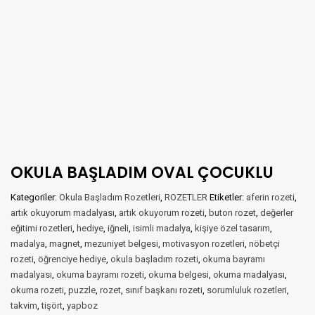
OKULA BAŞLADIM OVAL ÇOCUKLU
Kategoriler:
Okula Başladım Rozetleri
,
ROZETLER
Etiketler:
aferin rozeti
,
artık okuyorum madalyası
,
artık okuyorum rozeti
,
buton rozet
,
değerler
eğitimi rozetleri
,
hediye
,
iğneli
,
isimli madalya
,
kişiye özel tasarım
,
madalya
,
magnet
,
mezuniyet belgesi
,
motivasyon rozetleri
,
nöbetçi
rozeti
,
öğrenciye hediye
,
okula başladım rozeti
,
okuma bayramı
madalyası
,
okuma bayramı rozeti
,
okuma belgesi
,
okuma madalyası
,
okuma rozeti
,
puzzle
,
rozet
,
sınıf başkanı rozeti
,
sorumluluk rozetleri
,
takvim
,
tişört
,
yapboz