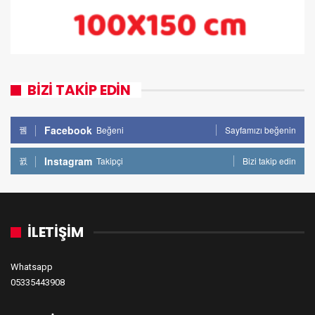
BİZİ TAKİP EDİN
Facebook
Beğeni
Sayfamızı beğenin
Instagram
Takipçi
Bizi takip edin
İLETİŞİM
Whatsapp
05335443908