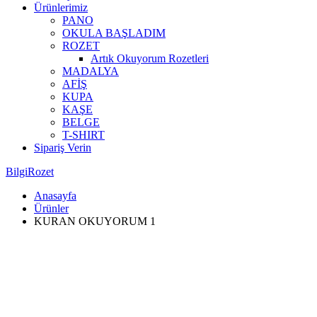
Ürünlerimiz
PANO
OKULA BAŞLADIM
ROZET
Artık Okuyorum Rozetleri
MADALYA
AFİŞ
KUPA
KAŞE
BELGE
T-SHIRT
Sipariş Verin
BilgiRozet
Anasayfa
Ürünler
KURAN OKUYORUM 1