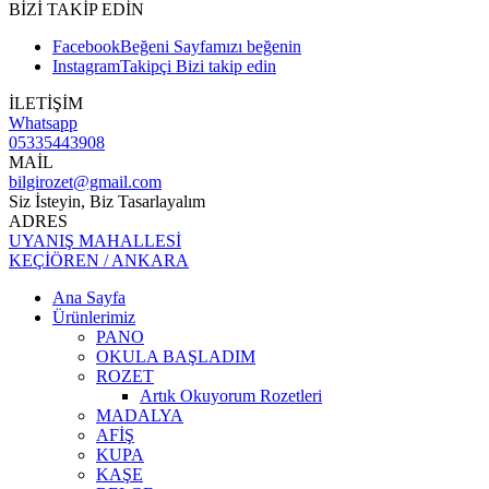
BİZİ TAKİP EDİN
Facebook
Beğeni
Sayfamızı beğenin
Instagram
Takipçi
Bizi takip edin
İLETİŞİM
Whatsapp
05335443908
MAİL
bilgirozet@gmail.com
Siz İsteyin, Biz Tasarlayalım
ADRES
UYANIŞ MAHALLESİ
KEÇİÖREN / ANKARA
Ana Sayfa
Ürünlerimiz
PANO
OKULA BAŞLADIM
ROZET
Artık Okuyorum Rozetleri
MADALYA
AFİŞ
KUPA
KAŞE