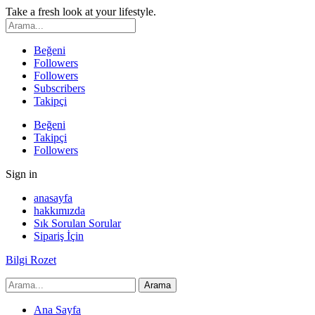
Take a fresh look at your lifestyle.
Beğeni
Followers
Followers
Subscribers
Takipçi
Beğeni
Takipçi
Followers
Sign in
anasayfa
hakkımızda
Sık Sorulan Sorular
Sipariş İçin
Bilgi Rozet
Ana Sayfa