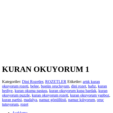
KURAN OKUYORUM 1
Kategoriler:
Dini Rozetler
,
ROZETLER
Etiketler:
artık kuran
okuyorum rozeti
,
belge
,
bugün oruçluyum
,
dini rozet
,
hafız
,
kuran
hediye
,
kuran okuma pastası
,
kuran okuyorum kupa bardak
,
kuran
okuyorum puzzle
,
kuran okuyorum rozeti
,
kuran okuyorum yapboz
,
kuran partisi
,
madalya
,
namaz gönüllüsü
,
namaz kılıyorum
,
oruç
tutuyorum
,
rozet
Açıklama