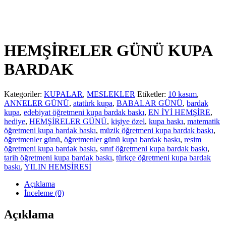
HEMŞİRELER GÜNÜ KUPA
BARDAK
Kategoriler:
KUPALAR
,
MESLEKLER
Etiketler:
10 kasım
,
ANNELER GÜNÜ
,
atatürk kupa
,
BABALAR GÜNÜ
,
bardak
kupa
,
edebiyat öğretmeni kupa bardak baskı
,
EN İYİ HEMŞİRE
,
hediye
,
HEMŞİRELER GÜNÜ
,
kişiye özel
,
kupa baskı
,
matematik
öğretmeni kupa bardak baskı
,
müzik öğretmeni kupa bardak baskı
,
öğretmenler günü
,
öğretmenler günü kupa bardak baskı
,
resim
öğretmeni kupa bardak baskı
,
sınıf öğretmeni kupa bardak baskı
,
tarih öğretmeni kupa bardak baskı
,
türkçe öğretmeni kupa bardak
baskı
,
YILIN HEMŞİRESİ
Açıklama
İnceleme (0)
Açıklama