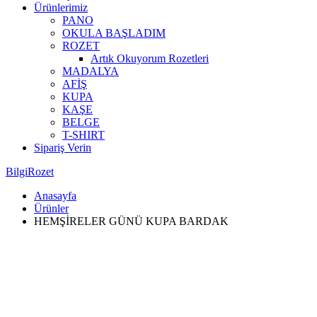
Ürünlerimiz
PANO
OKULA BAŞLADIM
ROZET
Artık Okuyorum Rozetleri
MADALYA
AFİŞ
KUPA
KAŞE
BELGE
T-SHIRT
Sipariş Verin
BilgiRozet
Anasayfa
Ürünler
HEMŞİRELER GÜNÜ KUPA BARDAK