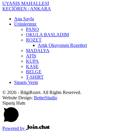
UYANIŞ MAHALLESİ
KEÇİÖREN / ANKARA
Ana Sayfa
Ürünlerimiz
PANO
OKULA BAŞLADIM
ROZET
Artık Okuyorum Rozetleri
MADALYA
AFİŞ
KUPA
KAŞE
BELGE
T-SHIRT
Sipariş Verin
© 2026 - BilgiRozet. All Rights Reserved.
Website Design:
BetterStudio
Sipariş Hattı
Powered by