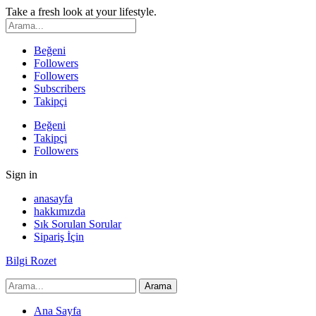
Take a fresh look at your lifestyle.
Beğeni
Followers
Followers
Subscribers
Takipçi
Beğeni
Takipçi
Followers
Sign in
anasayfa
hakkımızda
Sık Sorulan Sorular
Sipariş İçin
Bilgi Rozet
Ana Sayfa