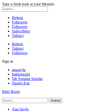
Take a fresh look at your lifestyle.
Beğeni
Followers
Followers
Subscribers
Takipçi
Beğeni
Takipçi
Followers
Sign in
anasayfa
hakkımızda
Sık Sorulan Sorular
Sipariş İçin
Bilgi Rozet
Ana Sayfa