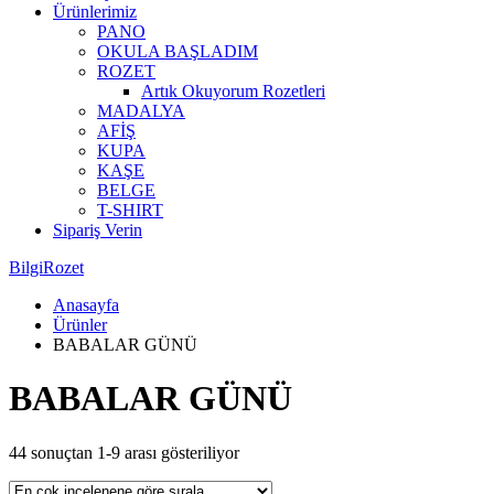
Ürünlerimiz
PANO
OKULA BAŞLADIM
ROZET
Artık Okuyorum Rozetleri
MADALYA
AFİŞ
KUPA
KAŞE
BELGE
T-SHIRT
Sipariş Verin
BilgiRozet
Anasayfa
Ürünler
BABALAR GÜNÜ
BABALAR GÜNÜ
44 sonuçtan 1-9 arası gösteriliyor