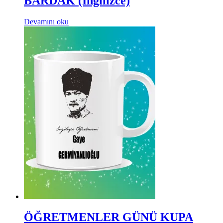
BARDAK (İngilizce)
Devamını oku
ÖĞRETMENLER GÜNÜ KUPA