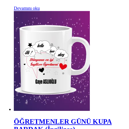
Devamını oku
ÖĞRETMENLER GÜNÜ KUPA