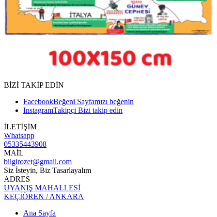
BİZİ TAKİP EDİN
Facebook
Beğeni
Sayfamızı beğenin
Instagram
Takipçi
Bizi takip edin
İLETİŞİM
Whatsapp
05335443908
MAİL
bilgirozet@gmail.com
Siz İsteyin, Biz Tasarlayalım
ADRES
UYANIŞ MAHALLESİ
KEÇİÖREN / ANKARA
Ana Sayfa