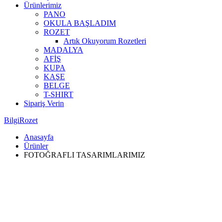
Ürünlerimiz
PANO
OKULA BAŞLADIM
ROZET
Artık Okuyorum Rozetleri
MADALYA
AFİŞ
KUPA
KAŞE
BELGE
T-SHIRT
Sipariş Verin
BilgiRozet
Anasayfa
Ürünler
FOTOĞRAFLI TASARIMLARIMIZ