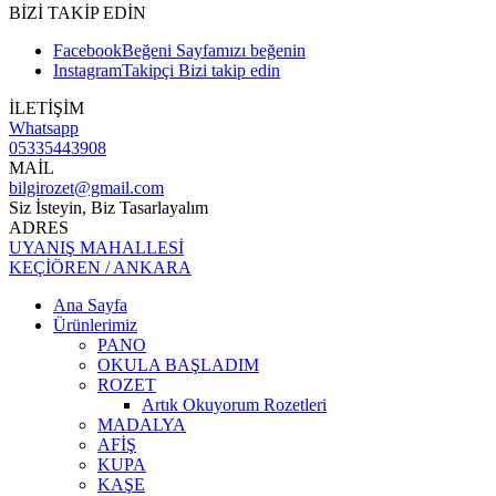
BİZİ TAKİP EDİN
Facebook
Beğeni
Sayfamızı beğenin
Instagram
Takipçi
Bizi takip edin
İLETİŞİM
Whatsapp
05335443908
MAİL
bilgirozet@gmail.com
Siz İsteyin, Biz Tasarlayalım
ADRES
UYANIŞ MAHALLESİ
KEÇİÖREN / ANKARA
Ana Sayfa
Ürünlerimiz
PANO
OKULA BAŞLADIM
ROZET
Artık Okuyorum Rozetleri
MADALYA
AFİŞ
KUPA
KAŞE