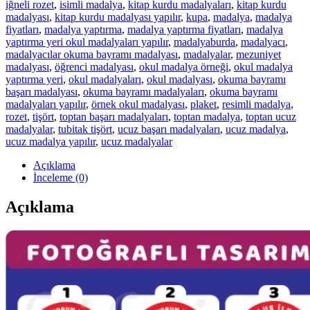
iğneli rozet
,
isimli madalya
,
kitap kurdu madalyaları
,
kitap kurdu
madalyası
,
kitap kurdu madalyası yapılır
,
kupa
,
madalya
,
madalya
fiyatları
,
madalya yaptırma
,
madalya yaptırma fiyatları
,
madalya
yaptırma yeri okul madalyaları yapılır
,
madalyaburda
,
madalyacı
,
madalyacılar okuma bayramı madalyası
,
madalyalar
,
mezuniyet
madalyası
,
öğrenci madalyası
,
okul madalya örneği
,
okul madalya
yaptırma yeri
,
okul madalyaları
,
okul madalyası
,
okuma bayramı
başarı madalyası
,
okuma bayramı madalyaları
,
okuma bayramı
madalyaları yapılır
,
örnek okul madalyası
,
plaket
,
resimli madalya
,
rozet
,
tişört
,
toptan başarı madalyaları
,
toptan madalya
,
toptan ucuz
madalyalar
,
tubitak tişört
,
ucuz başarı madalyaları
,
ucuz madalya
,
ucuz madalya yapılır
,
ucuz madalyalar
Açıklama
İnceleme (0)
Açıklama