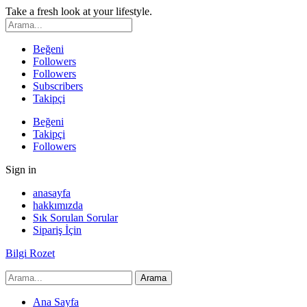
Take a fresh look at your lifestyle.
Beğeni
Followers
Followers
Subscribers
Takipçi
Beğeni
Takipçi
Followers
Sign in
anasayfa
hakkımızda
Sık Sorulan Sorular
Sipariş İçin
Bilgi Rozet
Ana Sayfa