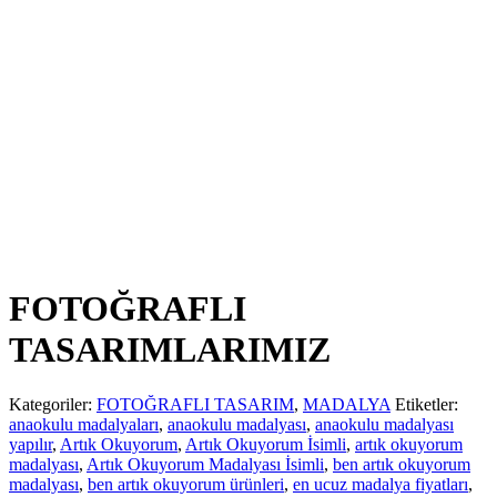
FOTOĞRAFLI
TASARIMLARIMIZ
Kategoriler:
FOTOĞRAFLI TASARIM
,
MADALYA
Etiketler:
anaokulu madalyaları
,
anaokulu madalyası
,
anaokulu madalyası
yapılır
,
Artık Okuyorum
,
Artık Okuyorum İsimli
,
artık okuyorum
madalyası
,
Artık Okuyorum Madalyası İsimli
,
ben artık okuyorum
madalyası
,
ben artık okuyorum ürünleri
,
en ucuz madalya fiyatları
,