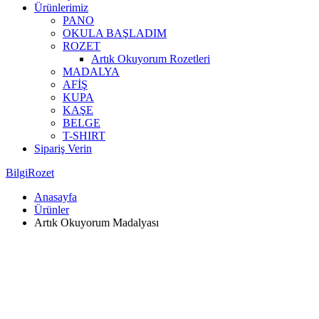
Ürünlerimiz
PANO
OKULA BAŞLADIM
ROZET
Artık Okuyorum Rozetleri
MADALYA
AFİŞ
KUPA
KAŞE
BELGE
T-SHIRT
Sipariş Verin
BilgiRozet
Anasayfa
Ürünler
Artık Okuyorum Madalyası