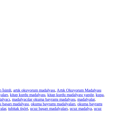
 İsimli
,
artık okuyorum madalyası
,
Artık Okuyorum Madalyası
aları
,
kitap kurdu madalyası
,
kitap kurdu madalyası yapılır
,
kupa
,
alyacı
,
madalyacılar okuma bayramı madalyası
,
madalyalar
,
 başarı madalyası
,
okuma bayramı madalyaları
,
okuma bayramı
alar
,
tubitak tişört
,
ucuz başarı madalyaları
,
ucuz madalya
,
ucuz