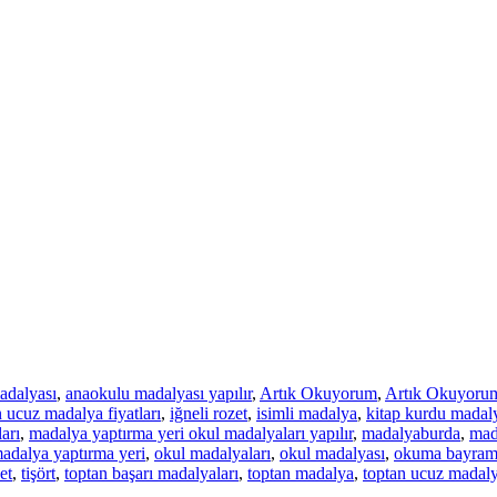
adalyası
,
anaokulu madalyası yapılır
,
Artık Okuyorum
,
Artık Okuyorum
 ucuz madalya fiyatları
,
iğneli rozet
,
isimli madalya
,
kitap kurdu madaly
arı
,
madalya yaptırma yeri okul madalyaları yapılır
,
madalyaburda
,
mad
adalya yaptırma yeri
,
okul madalyaları
,
okul madalyası
,
okuma bayramı
et
,
tişört
,
toptan başarı madalyaları
,
toptan madalya
,
toptan ucuz madaly