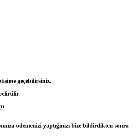
işime geçebilirsiniz.
lirtilir.
pı
bımıza ödemenizi yaptığınızı bize bildirdikten sonra