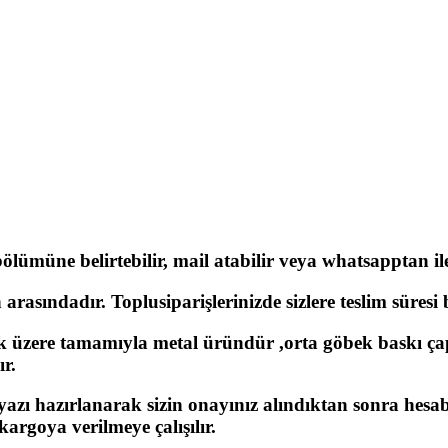
lümüne belirtebilir, mail atabilir veya whatsapptan ilet
rasındadır. Toplusiparişlerinizde sizlere teslim süresi be
 üzere tamamıyla metal üründür ,orta göbek baskı ça
ır.
 yazı hazırlanarak sizin onayınız alındıktan sonra hesa
argoya verilmeye çalışılır.