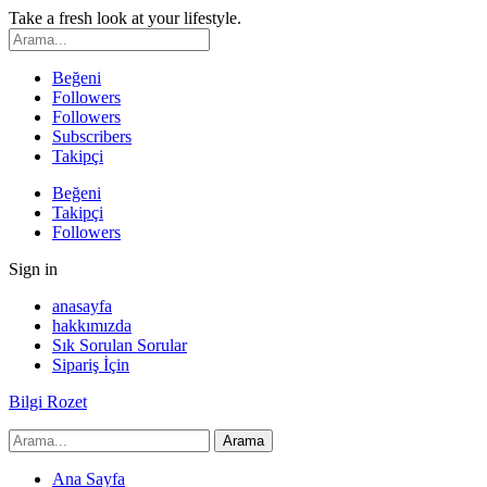
Take a fresh look at your lifestyle.
Beğeni
Followers
Followers
Subscribers
Takipçi
Beğeni
Takipçi
Followers
Sign in
anasayfa
hakkımızda
Sık Sorulan Sorular
Sipariş İçin
Bilgi Rozet
Ana Sayfa