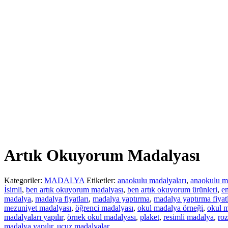
Artık Okuyorum Madalyası
Kategoriler:
MADALYA
Etiketler:
anaokulu madalyaları
,
anaokulu m
İsimli
,
ben artık okuyorum madalyası
,
ben artık okuyorum ürünleri
,
en
madalya
,
madalya fiyatları
,
madalya yaptırma
,
madalya yaptırma fiyatl
mezuniyet madalyası
,
öğrenci madalyası
,
okul madalya örneği
,
okul m
madalyaları yapılır
,
örnek okul madalyası
,
plaket
,
resimli madalya
,
roz
madalya yapılır
,
ucuz madalyalar