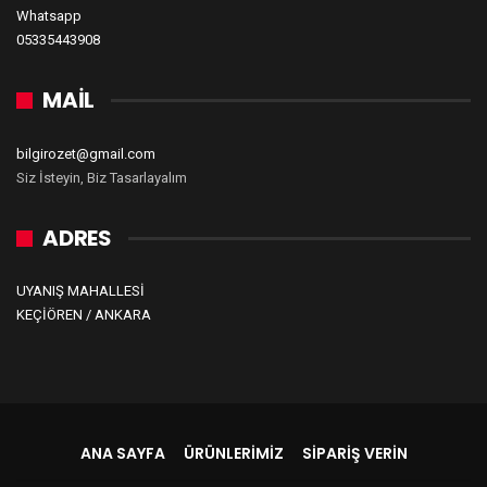
Whatsapp
05335443908
MAİL
bilgirozet@gmail.com
Siz İsteyin, Biz Tasarlayalım
ADRES
UYANIŞ MAHALLESİ
KEÇİÖREN / ANKARA
ANA SAYFA
ÜRÜNLERIMIZ
SIPARIŞ VERIN