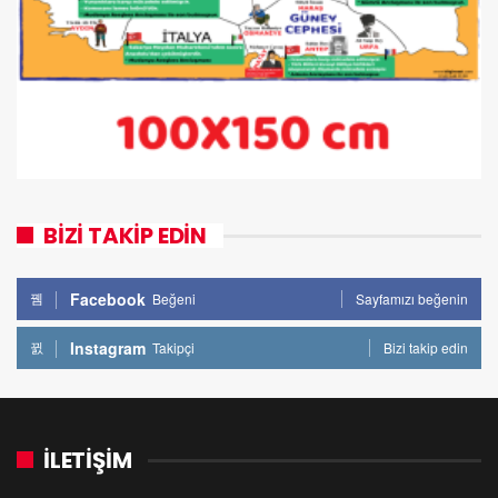
BİZİ TAKİP EDİN
Facebook
Beğeni
Sayfamızı beğenin
Instagram
Takipçi
Bizi takip edin
İLETİŞİM