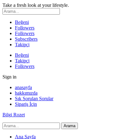
Take a fresh look at your lifestyle.
Beğeni
Followers
Followers
Subscribers
Takipçi
Beğeni
Takipçi
Followers
Sign in
anasayfa
hakkımızda
Sık Sorulan Sorular
Sipariş İçin
Bilgi Rozet
Ana Sayfa