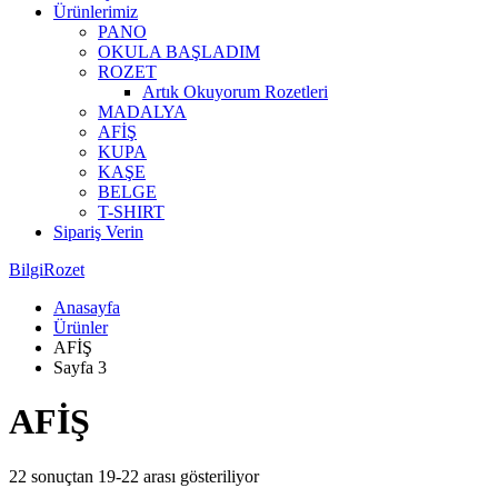
Ürünlerimiz
PANO
OKULA BAŞLADIM
ROZET
Artık Okuyorum Rozetleri
MADALYA
AFİŞ
KUPA
KAŞE
BELGE
T-SHIRT
Sipariş Verin
BilgiRozet
Anasayfa
Ürünler
AFİŞ
Sayfa 3
AFİŞ
22 sonuçtan 19-22 arası gösteriliyor