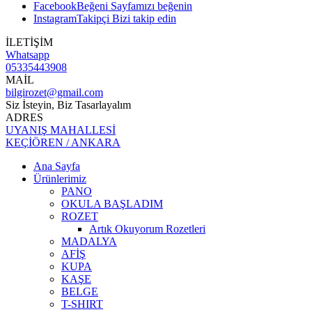
Facebook
Beğeni
Sayfamızı beğenin
Instagram
Takipçi
Bizi takip edin
İLETİŞİM
Whatsapp
05335443908
MAİL
bilgirozet@gmail.com
Siz İsteyin, Biz Tasarlayalım
ADRES
UYANIŞ MAHALLESİ
KEÇİÖREN / ANKARA
Ana Sayfa
Ürünlerimiz
PANO
OKULA BAŞLADIM
ROZET
Artık Okuyorum Rozetleri
MADALYA
AFİŞ
KUPA
KAŞE
BELGE
T-SHIRT