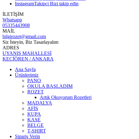
Instagram
Takipçi
Bizi takip edin
İLETİŞİM
Whatsapp
05335443908
MAİL
bilgirozet@gmail.com
Siz İsteyin, Biz Tasarlayalım
ADRES
UYANIŞ MAHALLESİ
KEÇİÖREN / ANKARA
Ana Sayfa
Ürünlerimiz
PANO
OKULA BAŞLADIM
ROZET
Artık Okuyorum Rozetleri
MADALYA
AFİŞ
KUPA
KAŞE
BELGE
T-SHIRT
Sipariş Verin