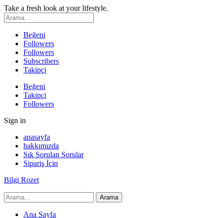
Take a fresh look at your lifestyle.
Beğeni
Followers
Followers
Subscribers
Takipçi
Beğeni
Takipçi
Followers
Sign in
anasayfa
hakkımızda
Sık Sorulan Sorular
Sipariş İçin
Bilgi Rozet
Ana Sayfa