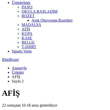
Ürünlerimiz
PANO
OKULA BAŞLADIM
ROZET
Artık Okuyorum Rozetleri
MADALYA
AFİŞ
KUPA
KAŞE
BELGE
T-SHIRT
Sipariş Verin
BilgiRozet
Anasayfa
Ürünler
AFİŞ
Sayfa 2
AFİŞ
22 sonuçtan 10-18 arası gösteriliyor