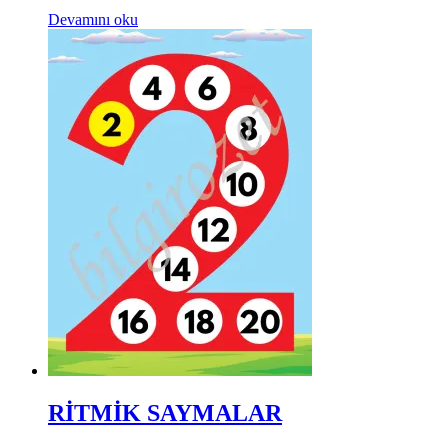
Devamını oku
RİTMİK SAYMALAR