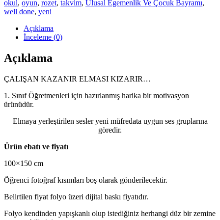
okul
,
oyun
,
rozet
,
takvim
,
Ulusal Egemenlik Ve Çocuk Bayramı
,
well done
,
yeni
Açıklama
İnceleme (0)
Açıklama
ÇALIŞAN KAZANIR ELMASI KIZARIR…
1. Sınıf Öğretmenleri için hazırlanmış harika bir motivasyon
ürünüdür.
Elmaya yerleştirilen sesler yeni müfredata uygun ses gruplarına
göredir.
Ürün ebatı ve fiyatı
100×150 cm
Öğrenci fotoğraf kısımları boş olarak gönderilecektir.
Belirtilen fiyat folyo üzeri dijital baskı fiyatıdır.
Folyo kendinden yapışkanlı olup istediğiniz herhangi düz bir zemine