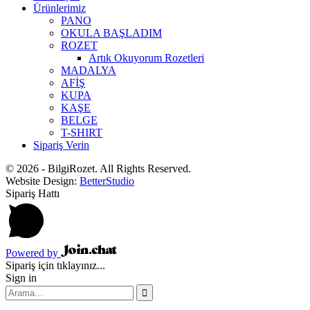
Ürünlerimiz
PANO
OKULA BAŞLADIM
ROZET
Artık Okuyorum Rozetleri
MADALYA
AFİŞ
KUPA
KAŞE
BELGE
T-SHIRT
Sipariş Verin
© 2026 - BilgiRozet. All Rights Reserved.
Website Design:
BetterStudio
Sipariş Hattı
Powered by
Sipariş için tıklayınız...
Sign in