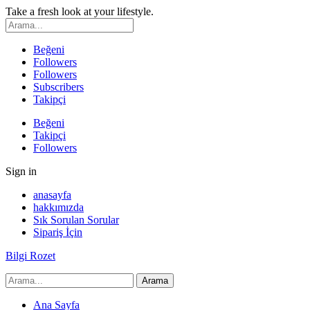
Take a fresh look at your lifestyle.
Beğeni
Followers
Followers
Subscribers
Takipçi
Beğeni
Takipçi
Followers
Sign in
anasayfa
hakkımızda
Sık Sorulan Sorular
Sipariş İçin
Bilgi Rozet
Ana Sayfa