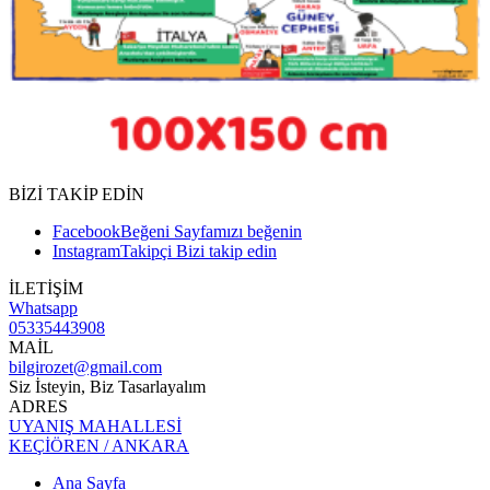
BİZİ TAKİP EDİN
Facebook
Beğeni
Sayfamızı beğenin
Instagram
Takipçi
Bizi takip edin
İLETİŞİM
Whatsapp
05335443908
MAİL
bilgirozet@gmail.com
Siz İsteyin, Biz Tasarlayalım
ADRES
UYANIŞ MAHALLESİ
KEÇİÖREN / ANKARA
Ana Sayfa