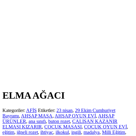
ELMA AĞACI
Kategoriler:
AFİŞ
Etiketler:
23 nisan
,
29 Ekim Cumhuriyet
Bayramı
,
AHŞAP MASA
,
AHŞAP OYUN EVİ
,
AHŞAP
ÜRÜNLER
,
ana sınıfı
,
buton rozet
,
ÇALIŞAN KAZANIR
ELMASI KIZARIR
,
ÇOCUK MASASI
,
ÇOCUK OYUN EVİ
,
eğitim
,
iğneli rozet
,
ihtiyaç
,
ilkokul
,
ingili
,
madalya
,
Milli Eğitim
,