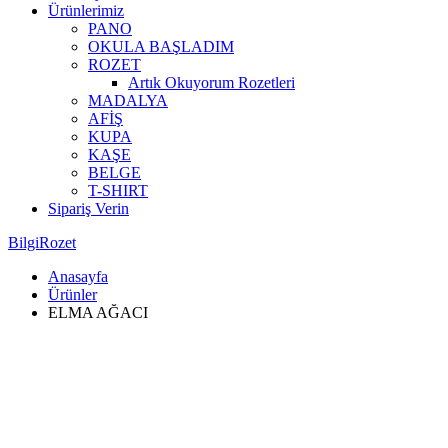
Ürünlerimiz
PANO
OKULA BAŞLADIM
ROZET
Artık Okuyorum Rozetleri
MADALYA
AFİŞ
KUPA
KAŞE
BELGE
T-SHIRT
Sipariş Verin
BilgiRozet
Anasayfa
Ürünler
ELMA AĞACI