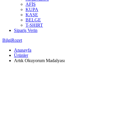
AFİŞ
KUPA
KAŞE
BELGE
T-SHIRT
Sipariş Verin
BilgiRozet
Anasayfa
Ürünler
Artık Okuyorum Madalyası