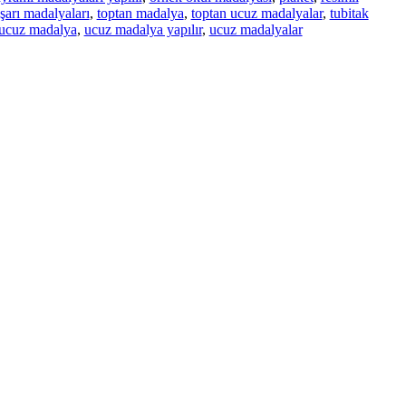
şarı madalyaları
,
toptan madalya
,
toptan ucuz madalyalar
,
tubitak
ucuz madalya
,
ucuz madalya yapılır
,
ucuz madalyalar