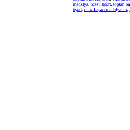
madalya
,
rozet
,
tişört
,
toptan ba
tişört
,
ucuz başarı madalyaları
,