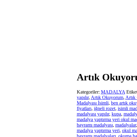
Artık Okuyor
Kategoriler:
MADALYA
Etike
yapılır
,
Artık Okuyorum
,
Artık
Madalyası İsimli
,
ben artık ok
fiyatları
,
iğneli rozet
,
isimli ma
madalyası yapılır
,
kupa
,
madal
madalya yaptırma yeri okul mada
bayramı madalyası
,
madalyalar
madalya yaptırma yeri
,
okul ma
bayramı madalyaları
,
okuma bay