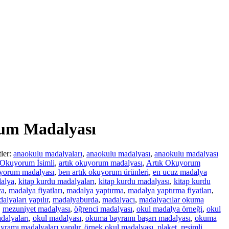
um Madalyası
tler:
anaokulu madalyaları
,
anaokulu madalyası
,
anaokulu madalyası
 Okuyorum İsimli
,
artık okuyorum madalyası
,
Artık Okuyorum
uyorum madalyası
,
ben artık okuyorum ürünleri
,
en ucuz madalya
dalya
,
kitap kurdu madalyaları
,
kitap kurdu madalyası
,
kitap kurdu
ya
,
madalya fiyatları
,
madalya yaptırma
,
madalya yaptırma fiyatları
,
lyaları yapılır
,
madalyaburda
,
madalyacı
,
madalyacılar okuma
,
mezuniyet madalyası
,
öğrenci madalyası
,
okul madalya örneği
,
okul
dalyaları
,
okul madalyası
,
okuma bayramı başarı madalyası
,
okuma
ramı madalyaları yapılır
,
örnek okul madalyası
,
plaket
,
resimli