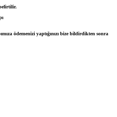
lirtilir.
pı
bımıza ödemenizi yaptığınızı bize bildirdikten sonra