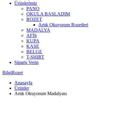
Ürünlerimiz
PANO
OKULA BAŞLADIM
ROZET
Artık Okuyorum Rozetleri
MADALYA
AFİŞ
KUPA
KAŞE
BELGE
T-SHIRT
Sipariş Verin
BilgiRozet
Anasayfa
Ürünler
Artık Okuyorum Madalyası