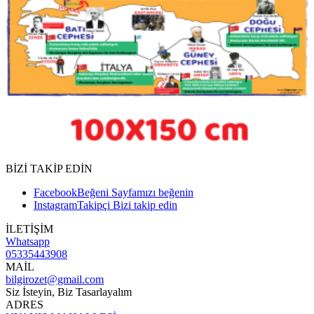
BİZİ TAKİP EDİN
Facebook
Beğeni
Sayfamızı beğenin
Instagram
Takipçi
Bizi takip edin
İLETİŞİM
Whatsapp
05335443908
MAİL
bilgirozet@gmail.com
Siz İsteyin, Biz Tasarlayalım
ADRES