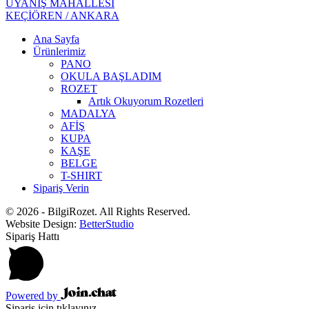
UYANIŞ MAHALLESİ
KEÇİÖREN / ANKARA
Ana Sayfa
Ürünlerimiz
PANO
OKULA BAŞLADIM
ROZET
Artık Okuyorum Rozetleri
MADALYA
AFİŞ
KUPA
KAŞE
BELGE
T-SHIRT
Sipariş Verin
© 2026 - BilgiRozet. All Rights Reserved.
Website Design:
BetterStudio
Sipariş Hattı
Powered by
Sipariş için tıklayınız...