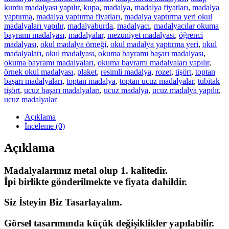
kurdu madalyası yapılır
,
kupa
,
madalya
,
madalya fiyatları
,
madalya
yaptırma
,
madalya yaptırma fiyatları
,
madalya yaptırma yeri okul
madalyaları yapılır
,
madalyaburda
,
madalyacı
,
madalyacılar okuma
bayramı madalyası
,
madalyalar
,
mezuniyet madalyası
,
öğrenci
madalyası
,
okul madalya örneği
,
okul madalya yaptırma yeri
,
okul
madalyaları
,
okul madalyası
,
okuma bayramı başarı madalyası
,
okuma bayramı madalyaları
,
okuma bayramı madalyaları yapılır
,
örnek okul madalyası
,
plaket
,
resimli madalya
,
rozet
,
tişört
,
toptan
başarı madalyaları
,
toptan madalya
,
toptan ucuz madalyalar
,
tubitak
tişört
,
ucuz başarı madalyaları
,
ucuz madalya
,
ucuz madalya yapılır
,
ucuz madalyalar
Açıklama
İnceleme (0)
Açıklama
Madalyalarımız metal olup 1. kalitedir.
İpi birlikte gönderilmekte ve fiyata dahildir.
Siz İsteyin Biz Tasarlayalım.
Görsel tasarımında küçük değişiklikler yapılabilir.