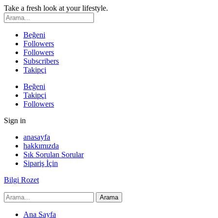
Take a fresh look at your lifestyle.
Beğeni
Followers
Followers
Subscribers
Takipçi
Beğeni
Takipçi
Followers
Sign in
anasayfa
hakkımızda
Sık Sorulan Sorular
Sipariş İçin
Bilgi Rozet
Ana Sayfa