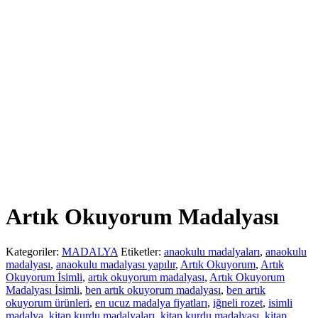
Artık Okuyorum Madalyası
Kategoriler:
MADALYA
Etiketler:
anaokulu madalyaları
,
anaokulu
madalyası
,
anaokulu madalyası yapılır
,
Artık Okuyorum
,
Artık
Okuyorum İsimli
,
artık okuyorum madalyası
,
Artık Okuyorum
Madalyası İsimli
,
ben artık okuyorum madalyası
,
ben artık
okuyorum ürünleri
,
en ucuz madalya fiyatları
,
iğneli rozet
,
isimli
madalya
,
kitap kurdu madalyaları
,
kitap kurdu madalyası
,
kitap