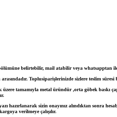
lümüne belirtebilir, mail atabilir veya whatsapptan ilet
rasındadır. Toplusiparişlerinizde sizlere teslim süresi be
 üzere tamamıyla metal üründür ,orta göbek baskı ça
ır.
 yazı hazırlanarak sizin onayınız alındıktan sonra hesa
argoya verilmeye çalışılır.