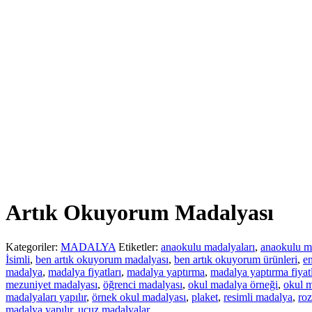
Artık Okuyorum Madalyası
Kategoriler:
MADALYA
Etiketler:
anaokulu madalyaları
,
anaokulu m
İsimli
,
ben artık okuyorum madalyası
,
ben artık okuyorum ürünleri
,
en
madalya
,
madalya fiyatları
,
madalya yaptırma
,
madalya yaptırma fiyatl
mezuniyet madalyası
,
öğrenci madalyası
,
okul madalya örneği
,
okul m
madalyaları yapılır
,
örnek okul madalyası
,
plaket
,
resimli madalya
,
roz
madalya yapılır
,
ucuz madalyalar