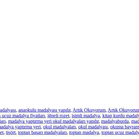
adalyası
,
anaokulu madalyası yapılır
,
Artık Okuyorum
,
Artık Okuyorum
 ucuz madalya fiyatları
,
iğneli rozet
,
isimli madalya
,
kitap kurdu madaly
arı
,
madalya yaptırma yeri okul madalyaları yapılır
,
madalyaburda
,
mad
adalya yaptırma yeri
,
okul madalyaları
,
okul madalyası
,
okuma bayramı
et
,
tişört
,
toptan başarı madalyaları
,
toptan madalya
,
toptan ucuz madaly