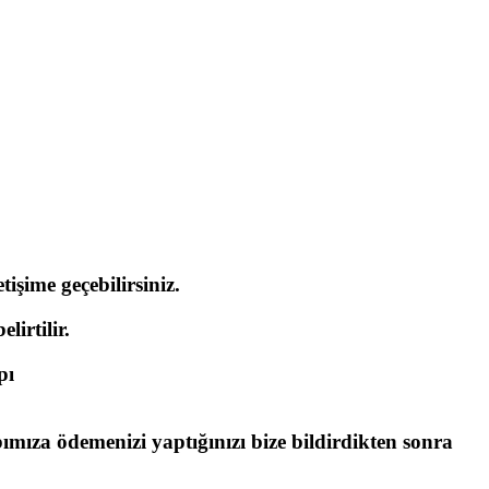
işime geçebilirsiniz.
lirtilir.
pı
bımıza ödemenizi yaptığınızı bize bildirdikten sonra