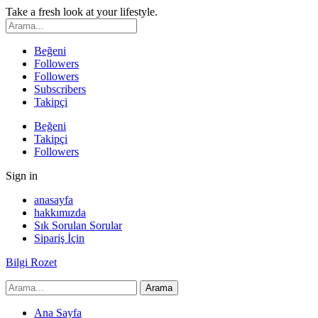
Take a fresh look at your lifestyle.
Beğeni
Followers
Followers
Subscribers
Takipçi
Beğeni
Takipçi
Followers
Sign in
anasayfa
hakkımızda
Sık Sorulan Sorular
Sipariş İçin
Bilgi Rozet
Ana Sayfa