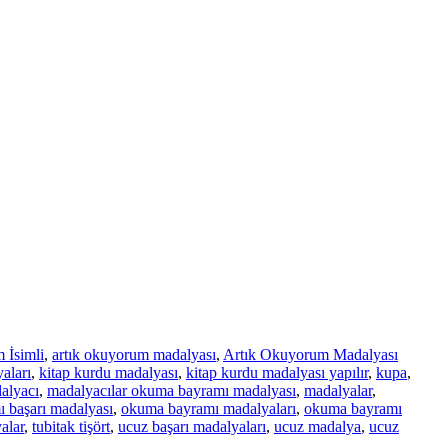
 İsimli
,
artık okuyorum madalyası
,
Artık Okuyorum Madalyası
aları
,
kitap kurdu madalyası
,
kitap kurdu madalyası yapılır
,
kupa
,
alyacı
,
madalyacılar okuma bayramı madalyası
,
madalyalar
,
 başarı madalyası
,
okuma bayramı madalyaları
,
okuma bayramı
alar
,
tubitak tişört
,
ucuz başarı madalyaları
,
ucuz madalya
,
ucuz