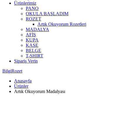
Ürünlerimiz
PANO
OKULA BAŞLADIM
ROZET
Artık Okuyorum Rozetleri
MADALYA
AFİŞ
KUPA
KAŞE
BELGE
T-SHIRT
Sipariş Verin
BilgiRozet
Anasayfa
Ürünler
Artık Okuyorum Madalyası