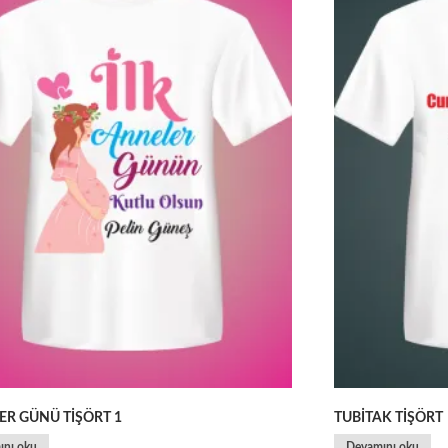
ER GÜNÜ TİŞÖRT 1
TUBİTAK TİŞÖRT
ını oku
Devamını oku