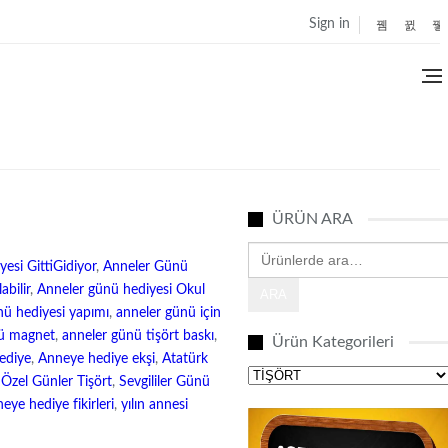
Sign in
ÜRÜN ARA
Ara:
esi GittiGidiyor
,
Anneler Günü
bilir
,
Anneler günü hediyesi Okul
ARA
ü hediyesi yapımı
,
anneler günü için
nü magnet
,
anneler günü tişört baskı
,
Ürün Kategorileri
ediye
,
Anneye hediye ekşi
,
Atatürk
,
Özel Günler Tişört
,
Sevgililer Günü
eye hediye fikirleri
,
yılın annesi