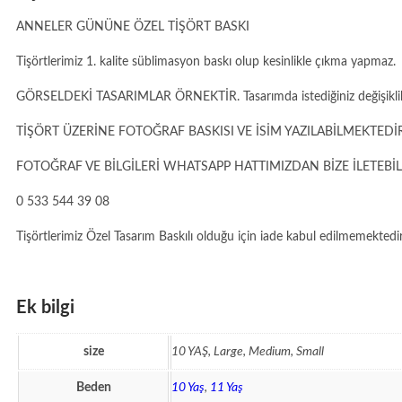
ANNELER GÜNÜNE ÖZEL TİŞÖRT BASKI
Tişörtlerimiz 1. kalite süblimasyon baskı olup kesinlikle çıkma yapmaz.
GÖRSELDEKİ TASARIMLAR ÖRNEKTİR. Tasarımda istediğiniz değişiklikler
TİŞÖRT ÜZERİNE FOTOĞRAF BASKISI VE İSİM YAZILABİLMEKTEDİR
FOTOĞRAF VE BİLGİLERİ WHATSAPP HATTIMIZDAN BİZE İLETEBİL
0 533 544 39 08
Tişörtlerimiz Özel Tasarım Baskılı olduğu için iade kabul edilmemektedir.
Ek bilgi
size
10 YAŞ, Large, Medium, Small
Beden
10 Yaş
,
11 Yaş