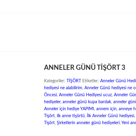
ANNELER GÜNÜ TİŞÖRT 3
Kategoriler:
TİŞÖRT
Etiketler:
Anneler Günü Hediy
hediyesi ne alabilirim
,
Anneler Günü hediyesi ne ola
Öncesi
,
Anneler Günü Hediyesi ucuz
,
Anneler Gün
hediyeler
,
anneler günü kupa bardak
,
anneler gü
Anneler için hediye YAPIMI
,
annem için
,
anneye h
Tişört
,
ilk anne tişörtü
,
İlk Anneler Günü hediyesi
Tişört
,
Şirketlerin anneler günü hediyeleri
,
Yeni ann