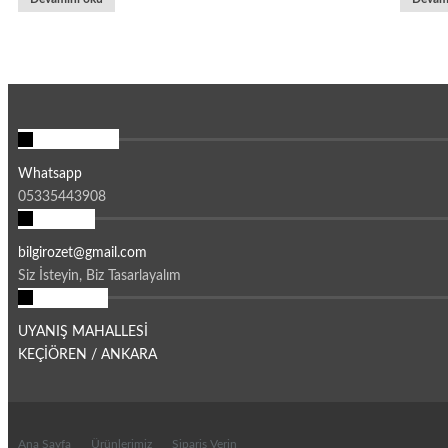
İLETİŞİM
Whatsapp
05335443908
MAİL
bilgirozet@gmail.com
Siz İsteyin, Biz Tasarlayalım
ADRES
UYANIŞ MAHALLESİ
KEÇİÖREN / ANKARA
Ana Sayfa
Ürünlerimiz
Sipariş Verin