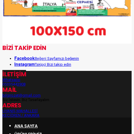
BİZİ TAKİP EDİN
Facebook
Beğeni
Sayfamızı beğenin
Instagram
Takipçi
Bizi takip edin
İLETİŞİM
Whatsapp
05335443908
MAİL
bilgirozet@gmail.com
Siz İsteyin, Biz Tasarlayalım
ADRES
UYANIŞ MAHALLESİ
KEÇİÖREN / ANKARA
ANA SAYFA