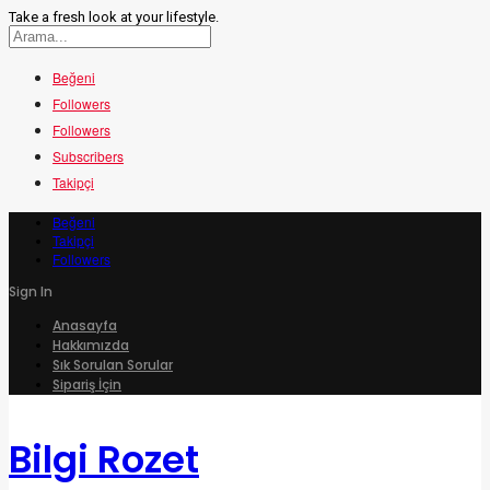
Take a fresh look at your lifestyle.
Beğeni
Followers
Followers
Subscribers
Takipçi
Beğeni
Takipçi
Followers
Sign In
Anasayfa
Hakkımızda
Sık Sorulan Sorular
Sipariş İçin
Bilgi Rozet