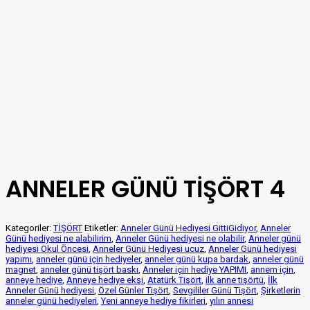
ANNELER GÜNÜ TİŞÖRT 4
Kategoriler:
TİŞÖRT
Etiketler:
Anneler Günü Hediyesi GittiGidiyor
,
Anneler
Günü hediyesi ne alabilirim
,
Anneler Günü hediyesi ne olabilir
,
Anneler günü
hediyesi Okul Öncesi
,
Anneler Günü Hediyesi ucuz
,
Anneler Günü hediyesi
yapımı
,
anneler günü için hediyeler
,
anneler günü kupa bardak
,
anneler günü
magnet
,
anneler günü tişört baskı
,
Anneler için hediye YAPIMI
,
annem için
,
anneye hediye
,
Anneye hediye ekşi
,
Atatürk Tişört
,
ilk anne tişörtü
,
İlk
Anneler Günü hediyesi
,
Özel Günler Tişört
,
Sevgililer Günü Tişört
,
Şirketlerin
anneler günü hediyeleri
,
Yeni anneye hediye fikirleri
,
yılın annesi