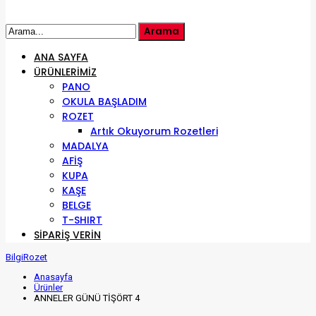
ANA SAYFA
ÜRÜNLERIMIZ
PANO
OKULA BAŞLADIM
ROZET
Artık Okuyorum Rozetleri
MADALYA
AFİŞ
KUPA
KAŞE
BELGE
T-SHIRT
SIPARIŞ VERIN
BilgiRozet
Anasayfa
Ürünler
ANNELER GÜNÜ TİŞÖRT 4