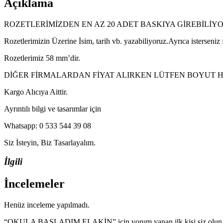
Açıklama
ROZETLERİMİZDEN EN AZ 20 ADET BASKIYA GİREBİLİY
Rozetlerimizin Üzerine İsim, tarih vb. yazabiliyoruz.Ayrıca isterseniz
Rozetlerimiz 58 mm’dir.
DİĞER FİRMALARDAN FİYAT ALIRKEN LÜTFEN BOYUT HA
Kargo Alıcıya Aittir.
Ayrıntılı bilgi ve tasarımlar için
Whatsapp: 0 533 544 39 08
Siz İsteyin, Biz Tasarlayalım.
İlgili
İncelemeler
Henüz inceleme yapılmadı.
“OKULA BAŞLADIM ELAKİN” için yorum yapan ilk kişi siz olun