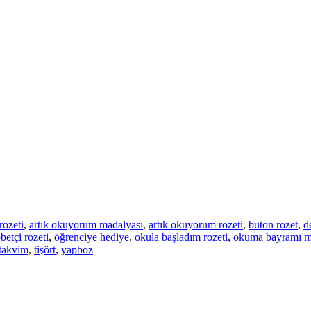
rozeti
,
artık okuyorum madalyası
,
artık okuyorum rozeti
,
buton rozet
,
d
betçi rozeti
,
öğrenciye hediye
,
okula başladım rozeti
,
okuma bayramı m
takvim
,
tişört
,
yapboz