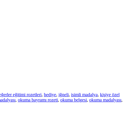
eğerler eğitimi rozetleri
,
hediye
,
iğneli
,
isimli madalya
,
kişiye özel
adalyası
,
okuma bayramı rozeti
,
okuma belgesi
,
okuma madalyası
,