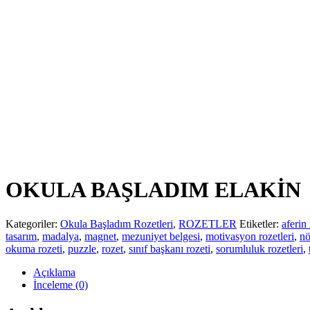
OKULA BAŞLADIM ELAKİN
Kategoriler:
Okula Başladım Rozetleri
,
ROZETLER
Etiketler:
aferin 
tasarım
,
madalya
,
magnet
,
mezuniyet belgesi
,
motivasyon rozetleri
,
nö
okuma rozeti
,
puzzle
,
rozet
,
sınıf başkanı rozeti
,
sorumluluk rozetleri
,
Açıklama
İnceleme (0)