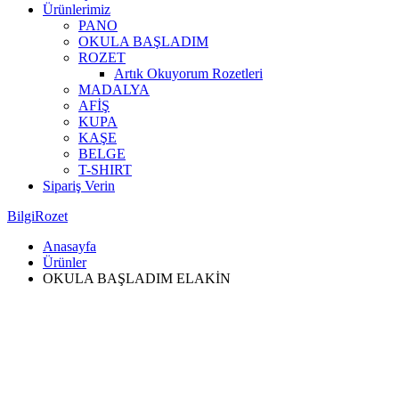
Ürünlerimiz
PANO
OKULA BAŞLADIM
ROZET
Artık Okuyorum Rozetleri
MADALYA
AFİŞ
KUPA
KAŞE
BELGE
T-SHIRT
Sipariş Verin
BilgiRozet
Anasayfa
Ürünler
OKULA BAŞLADIM ELAKİN