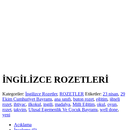
İNGİLİZCE ROZETLERİ
Kategoriler:
İngilizce Rozetler
,
ROZETLER
Etiketler:
23 nisan
,
29
Ekim Cumhuriyet Bayramı
,
ana sınıfı
,
buton rozet
,
eğitim
,
iğneli
rozet
,
ihtiyaç
,
ilkokul
,
ingili
,
madalya
,
Milli Eğitim
,
okul
,
oyun
,
rozet
,
takvim
,
Ulusal Egemenlik Ve Çocuk Bayramı
,
well done
,
yeni
Açıklama
İnceleme (0)