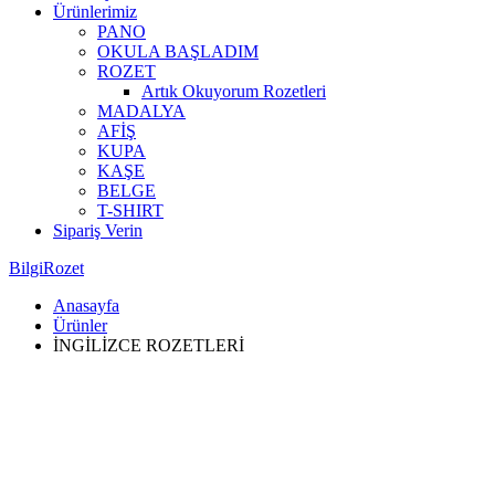
Ürünlerimiz
PANO
OKULA BAŞLADIM
ROZET
Artık Okuyorum Rozetleri
MADALYA
AFİŞ
KUPA
KAŞE
BELGE
T-SHIRT
Sipariş Verin
BilgiRozet
Anasayfa
Ürünler
İNGİLİZCE ROZETLERİ