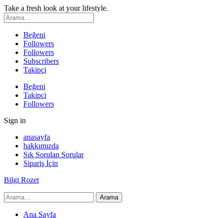
Take a fresh look at your lifestyle.
Beğeni
Followers
Followers
Subscribers
Takipçi
Beğeni
Takipçi
Followers
Sign in
anasayfa
hakkımızda
Sık Sorulan Sorular
Sipariş İçin
Bilgi Rozet
Ana Sayfa