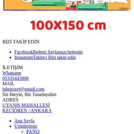
BİZİ TAKİP EDİN
Facebook
Beğeni
Sayfamızı beğenin
Instagram
Takipçi
Bizi takip edin
İLETİŞİM
Whatsapp
05335443908
MAİL
bilgirozet@gmail.com
Siz İsteyin, Biz Tasarlayalım
ADRES
UYANIŞ MAHALLESİ
KEÇİÖREN / ANKARA
Ana Sayfa
Ürünlerimiz
PANO