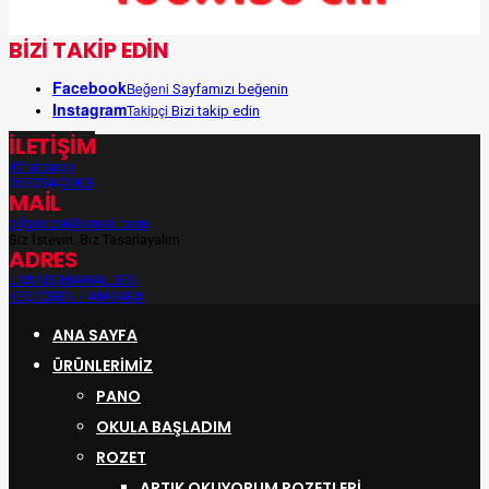
BİZİ TAKİP EDİN
Facebook
Beğeni
Sayfamızı beğenin
Instagram
Takipçi
Bizi takip edin
İLETİŞİM
Whatsapp
05335443908
MAİL
bilgirozet@gmail.com
Siz İsteyin, Biz Tasarlayalım
ADRES
UYANIŞ MAHALLESİ
KEÇİÖREN / ANKARA
ANA SAYFA
ÜRÜNLERIMIZ
PANO
OKULA BAŞLADIM
ROZET
ARTIK OKUYORUM ROZETLERI