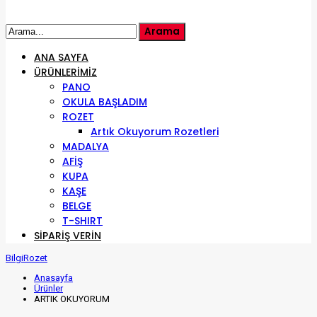
ANA SAYFA
ÜRÜNLERIMIZ
PANO
OKULA BAŞLADIM
ROZET
Artık Okuyorum Rozetleri
MADALYA
AFİŞ
KUPA
KAŞE
BELGE
T-SHIRT
SIPARIŞ VERIN
BilgiRozet
Anasayfa
Ürünler
ARTIK OKUYORUM