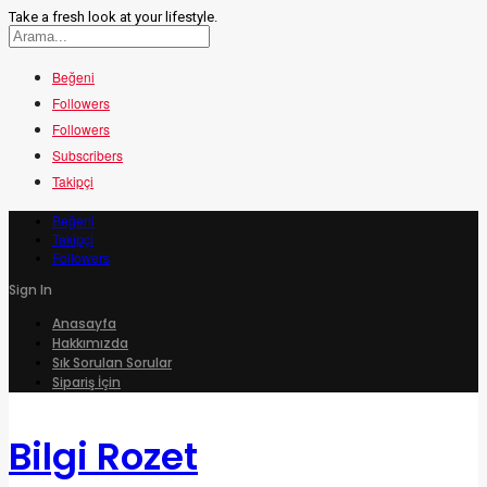
Take a fresh look at your lifestyle.
Beğeni
Followers
Followers
Subscribers
Takipçi
Beğeni
Takipçi
Followers
Sign In
Anasayfa
Hakkımızda
Sık Sorulan Sorular
Sipariş İçin
Bilgi Rozet