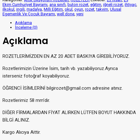
Ekim Cumhuriyet Bayramı
,
ana sınıfı
,
buton rozet
,
eğitim
,
iğneli rozet
,
ihtiyaç
,
ilkokul
,
ingili
,
madalya
,
Milli Eğitim
,
okul
,
oyun
,
rozet
,
takvim
,
Ulusal
Egemenlik Ve Çocuk Bayramı
,
well done
,
yeni
Açıklama
İnceleme (0)
Açıklama
ROZETLERİMİZDEN EN AZ 20 ADET BASKIYA GİREBİLİYORUZ.
Rozetlerimizin Üzerine İsim, tarih vb. yazabiliyoruz.Ayrıca
isterseniz fotoğraf koyabiliyoruz.
ÖĞRENCİ İSİMLERİNİ bilgirozet@gmail.com adresine atınız.
Rozetlerimiz 58 mm’dir.
DİĞER FİRMALARDAN FİYAT ALIRKEN LÜTFEN BOYUT HAKKINDA
BİLGİ ALINIZ.
Kargo Alıcıya Aittir.