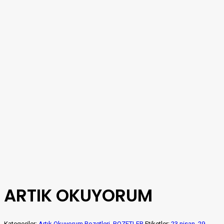
ARTIK OKUYORUM
Kategoriler:
Artık Okuyorum Rozetleri
,
ROZETLER
Etiketler:
23 nisan
,
29