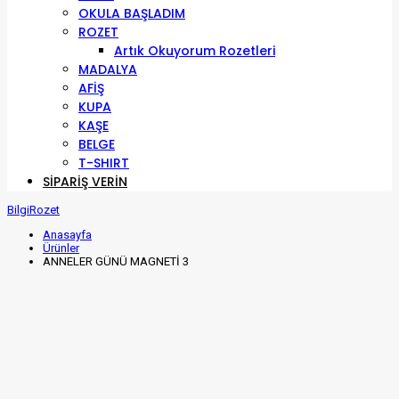
OKULA BAŞLADIM
ROZET
Artık Okuyorum Rozetleri
MADALYA
AFİŞ
KUPA
KAŞE
BELGE
T-SHIRT
SIPARIŞ VERIN
BilgiRozet
Anasayfa
Ürünler
ANNELER GÜNÜ MAGNETİ 3