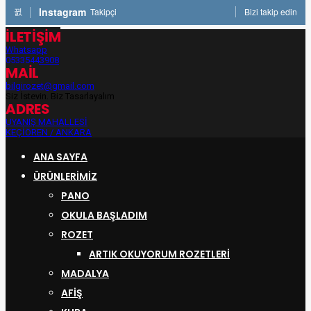
Instagram
Takipçi
Bizi takip edin
İLETİŞİM
Whatsapp
05335443908
MAİL
bilgirozet@gmail.com
Siz İsteyin, Biz Tasarlayalım
ADRES
UYANIŞ MAHALLESİ
KEÇİÖREN / ANKARA
ANA SAYFA
ÜRÜNLERIMIZ
PANO
OKULA BAŞLADIM
ROZET
ARTIK OKUYORUM ROZETLERI
MADALYA
AFİŞ