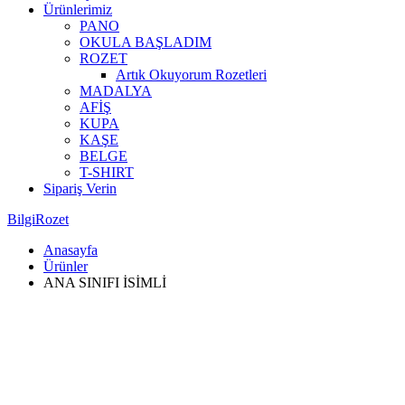
Ürünlerimiz
PANO
OKULA BAŞLADIM
ROZET
Artık Okuyorum Rozetleri
MADALYA
AFİŞ
KUPA
KAŞE
BELGE
T-SHIRT
Sipariş Verin
BilgiRozet
Anasayfa
Ürünler
ANA SINIFI İSİMLİ