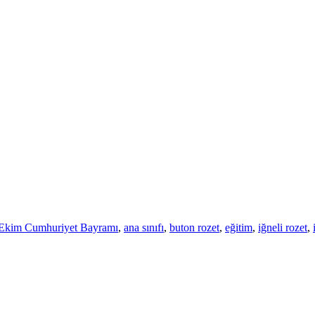
Ekim Cumhuriyet Bayramı
,
ana sınıfı
,
buton rozet
,
eğitim
,
iğneli rozet
,