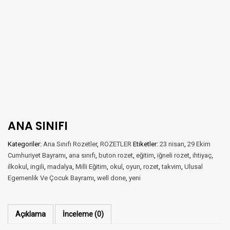
ANA SINIFI
Kategoriler:
Ana Sınıfı Rozetler
,
ROZETLER
Etiketler:
23 nisan
,
29 Ekim
Cumhuriyet Bayramı
,
ana sınıfı
,
buton rozet
,
eğitim
,
iğneli rozet
,
ihtiyaç
,
ilkokul
,
ingili
,
madalya
,
Milli Eğitim
,
okul
,
oyun
,
rozet
,
takvim
,
Ulusal
Egemenlik Ve Çocuk Bayramı
,
well done
,
yeni
Açıklama
İnceleme (0)