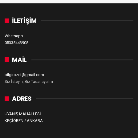
İLETİŞİM
Whatsapp
05335443908
MAİL
bilgirozet@gmail.com
Siz İsteyin, Biz Tasarlayalım
ADRES
UYANIŞ MAHALLESİ
KEÇİÖREN / ANKARA