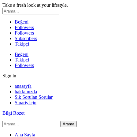
Take a fresh look at your lifestyle.
Beğeni
Followers
Followers
Subscribers
Takipçi
Beğeni
Takipçi
Followers
Sign in
anasayfa
hakkımızda
Sık Sorulan Sorular
Sipariş İçin
Bilgi Rozet
Ana Sayfa