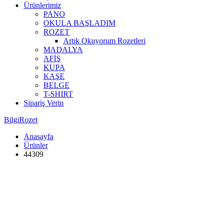
Ürünlerimiz
PANO
OKULA BAŞLADIM
ROZET
Artık Okuyorum Rozetleri
MADALYA
AFİŞ
KUPA
KAŞE
BELGE
T-SHIRT
Sipariş Verin
BilgiRozet
Anasayfa
Ürünler
44309