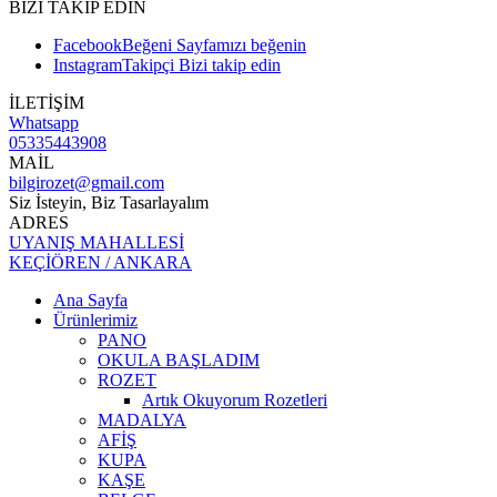
BİZİ TAKİP EDİN
Facebook
Beğeni
Sayfamızı beğenin
Instagram
Takipçi
Bizi takip edin
İLETİŞİM
Whatsapp
05335443908
MAİL
bilgirozet@gmail.com
Siz İsteyin, Biz Tasarlayalım
ADRES
UYANIŞ MAHALLESİ
KEÇİÖREN / ANKARA
Ana Sayfa
Ürünlerimiz
PANO
OKULA BAŞLADIM
ROZET
Artık Okuyorum Rozetleri
MADALYA
AFİŞ
KUPA
KAŞE