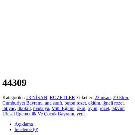
44309
Kategoriler:
23 NİSAN
,
ROZETLER
Etiketler:
23 nisan
,
29 Ekim
Cumhuriyet Bayramı
,
ana sınıfı
,
buton rozet
,
eğitim
,
iğneli rozet
,
ihtiyaç
,
ilkokul
,
madalya
,
Milli Eğitim
,
okul
,
oyun
,
rozet
,
takvim
,
Ulusal Egemenlik Ve Çocuk Bayramı
,
yeni
Açıklama
İnceleme (0)