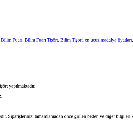
,
Bilim Fuarı
,
Bilim Fuarı Tişört
,
Bilim Tişört
,
en ucuz madalya fiyatları
işört yapılmaktadır.
z.
ir. Siparişlerinizi tamamlamadan önce girilen beden ve diğer bilgileri k