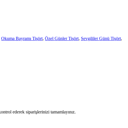
,
Okuma Bayramı Tişört
,
Özel Günler Tişört
,
Sevgililer Günü Tişört
,
ontrol ederek siparişlerinizi tamamlayınız.