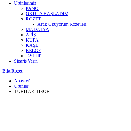
Ürünlerimiz
PANO
OKULA BAŞLADIM
ROZET
Artık Okuyorum Rozetleri
MADALYA
AFİŞ
KUPA
KAŞE
BELGE
T-SHIRT
Sipariş Verin
BilgiRozet
Anasayfa
Ürünler
TUBİTAK TİŞÖRT