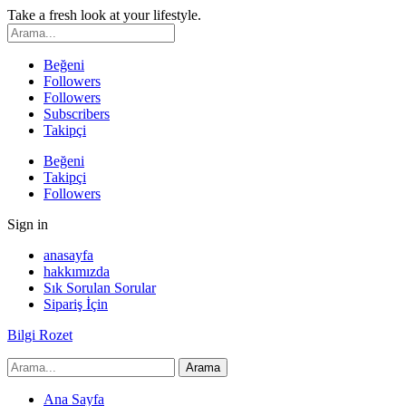
Take a fresh look at your lifestyle.
Beğeni
Followers
Followers
Subscribers
Takipçi
Beğeni
Takipçi
Followers
Sign in
anasayfa
hakkımızda
Sık Sorulan Sorular
Sipariş İçin
Bilgi Rozet
Ana Sayfa