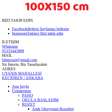
BİZİ TAKİP EDİN
Facebook
Beğeni
Sayfamızı beğenin
Instagram
Takipçi
Bizi takip edin
İLETİŞİM
Whatsapp
05335443908
MAİL
bilgirozet@gmail.com
Siz İsteyin, Biz Tasarlayalım
ADRES
UYANIŞ MAHALLESİ
KEÇİÖREN / ANKARA
Ana Sayfa
Ürünlerimiz
PANO
OKULA BAŞLADIM
ROZET
Artık Okuyorum Rozetleri