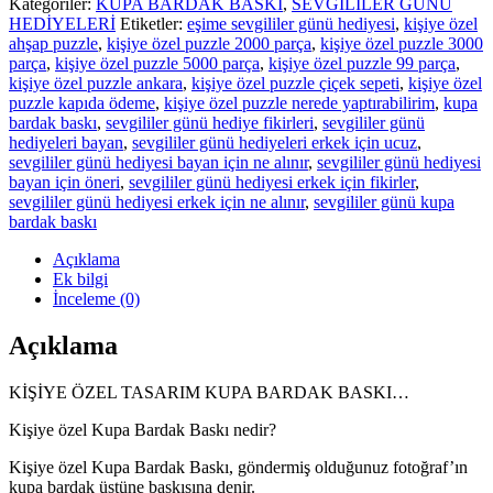
Kategoriler:
KUPA BARDAK BASKI
,
SEVGİLİLER GÜNÜ
HEDİYELERİ
Etiketler:
eşime sevgililer günü hediyesi
,
kişiye özel
ahşap puzzle
,
kişiye özel puzzle 2000 parça
,
kişiye özel puzzle 3000
parça
,
kişiye özel puzzle 5000 parça
,
kişiye özel puzzle 99 parça
,
kişiye özel puzzle ankara
,
kişiye özel puzzle çiçek sepeti
,
kişiye özel
puzzle kapıda ödeme
,
kişiye özel puzzle nerede yaptırabilirim
,
kupa
bardak baskı
,
sevgililer günü hediye fikirleri
,
sevgililer günü
hediyeleri bayan
,
sevgililer günü hediyeleri erkek için ucuz
,
sevgililer günü hediyesi bayan için ne alınır
,
sevgililer günü hediyesi
bayan için öneri
,
sevgililer günü hediyesi erkek için fikirler
,
sevgililer günü hediyesi erkek için ne alınır
,
sevgililer günü kupa
bardak baskı
Açıklama
Ek bilgi
İnceleme (0)
Açıklama
KİŞİYE ÖZEL TASARIM KUPA BARDAK BASKI…
Kişiye özel Kupa Bardak Baskı nedir?
Kişiye özel Kupa Bardak Baskı, göndermiş olduğunuz fotoğraf’ın
kupa bardak üstüne baskısına denir.