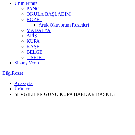
Ürünlerimiz
PANO
OKULA BAŞLADIM
ROZET
Artık Okuyorum Rozetleri
MADALYA
AFİŞ
KUPA
KAŞE
BELGE
T-SHIRT
Sipariş Verin
BilgiRozet
Anasayfa
Ürünler
SEVGİLİLER GÜNÜ KUPA BARDAK BASKI 3