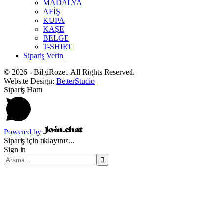
MADALYA
AFİŞ
KUPA
KAŞE
BELGE
T-SHIRT
Sipariş Verin
© 2026 - BilgiRozet. All Rights Reserved.
Website Design:
BetterStudio
Sipariş Hattı
Powered by
Sipariş için tıklayınız...
Sign in