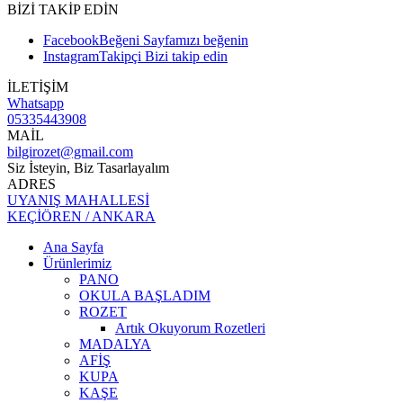
BİZİ TAKİP EDİN
Facebook
Beğeni
Sayfamızı beğenin
Instagram
Takipçi
Bizi takip edin
İLETİŞİM
Whatsapp
05335443908
MAİL
bilgirozet@gmail.com
Siz İsteyin, Biz Tasarlayalım
ADRES
UYANIŞ MAHALLESİ
KEÇİÖREN / ANKARA
Ana Sayfa
Ürünlerimiz
PANO
OKULA BAŞLADIM
ROZET
Artık Okuyorum Rozetleri
MADALYA
AFİŞ
KUPA
KAŞE