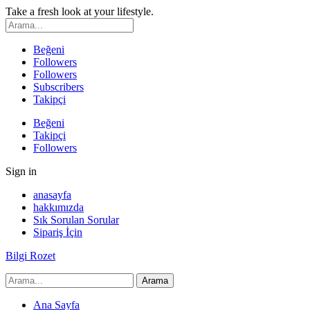
Take a fresh look at your lifestyle.
Beğeni
Followers
Followers
Subscribers
Takipçi
Beğeni
Takipçi
Followers
Sign in
anasayfa
hakkımızda
Sık Sorulan Sorular
Sipariş İçin
Bilgi Rozet
Ana Sayfa