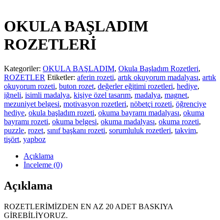
OKULA BAŞLADIM
ROZETLERİ
Kategoriler:
OKULA BAŞLADIM
,
Okula Başladım Rozetleri
,
ROZETLER
Etiketler:
aferin rozeti
,
artık okuyorum madalyası
,
artık
okuyorum rozeti
,
buton rozet
,
değerler eğitimi rozetleri
,
hediye
,
iğneli
,
isimli madalya
,
kişiye özel tasarım
,
madalya
,
magnet
,
mezuniyet belgesi
,
motivasyon rozetleri
,
nöbetçi rozeti
,
öğrenciye
hediye
,
okula başladım rozeti
,
okuma bayramı madalyası
,
okuma
bayramı rozeti
,
okuma belgesi
,
okuma madalyası
,
okuma rozeti
,
puzzle
,
rozet
,
sınıf başkanı rozeti
,
sorumluluk rozetleri
,
takvim
,
tişört
,
yapboz
Açıklama
İnceleme (0)
Açıklama
ROZETLERİMİZDEN EN AZ 20 ADET BASKIYA
GİREBİLİYORUZ.