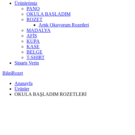
Ürünlerimiz
PANO
OKULA BAŞLADIM
ROZET
Artık Okuyorum Rozetleri
MADALYA
AFİŞ
KUPA
KAŞE
BELGE
T-SHIRT
Sipariş Verin
BilgiRozet
Anasayfa
Ürünler
OKULA BAŞLADIM ROZETLERİ